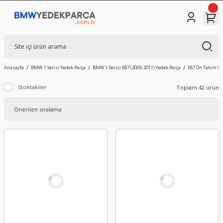
Anasayfa
BMW 1 Serisi Yedek Parça
BMW 1 Serisi E87 (2005-2011) Yedek Parça
E87 Ön Takım V
Stoktakiler
Toplam 42 ürün