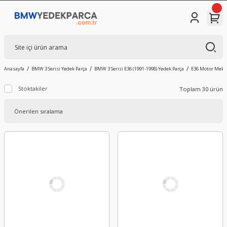
Anasayfa
BMW 3 Serisi Yedek Parça
BMW 3 Serisi E36 (1991-1998) Yedek Parça
E36 Motor Mekan
Stoktakiler
Toplam 30 ürün