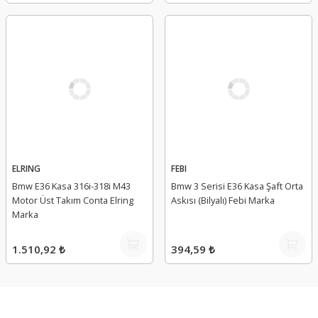
ELRING
FEBI
Bmw E36 Kasa 316i-318i M43
Bmw 3 Serisi E36 Kasa Şaft Orta
Motor Üst Takım Conta Elring
Askısı (Bilyalı) Febi Marka
Marka
1.510,92 ₺
394,59 ₺