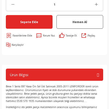
Sepete Ekle
Hemen Al
Yorum Yaz
Tavsiye Et
Paylaş
Karşılaştır
Ürün Bilgisi
Bmw 1 Serisi E87 Kasa Ön Sol Üst Salıncak 2005-2011 LEMFORDER isimli ürün
sayfasındasınız. Ürünümüzün fiyatı ve stok durumuna yukarıdaki ekrandan
ulaşabilirsiniz. Bmw yedek parça, ürün grubuna giren bu parçayı stokta varsa
sitemizden satın alabilirsiniz. Ayrıca bizimle müşteri hizmetleri ve whatsapp
hattımız 0530 570 1935 numarasından ulaşarak bilgi alabilirsiniz. .
İncelediğiniz oto yedek parça malzemesinin aracınıza uyumunu bilmiyorsanız