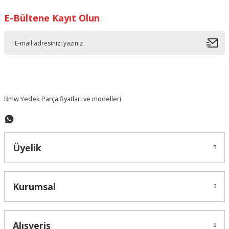
E-Bültene Kayıt Olun
Ürün resmi kalitesiz, bozuk veya görüntülenemiyor.
Ürün açıklamasında eksik bilgiler bulunuyor.
Ürün bilgilerinde hatalar bulunuyor.
Ürün fiyatı diğer sitelerden daha pahalı.
Bu ürüne benzer farklı alternatifler olmalı.
Bmw Yedek Parça fiyatları ve modelleri
Üyelik
Gönder
Kurumsal
Alışveriş