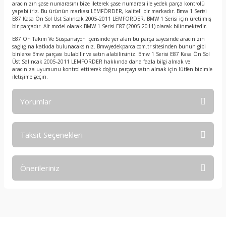
aracınızın şase numarasını bize ileterek şase numarası ile yedek parça kontrolü
yapabiliriz. Bu ürünün markası LEMFÖRDER, kaliteli bir markadır. Bmw 1 Serisi
E87 Kasa Ön Sol Üst Salıncak 2005-2011 LEMFORDER, BMW 1 Serisi için üretilmiş
bir parçadır. Alt model olarak BMW 1 Serisi E87 (2005-2011) olarak bilinmektedir.
E87 Ön Takım Ve Süspansiyon içerisinde yer alan bu parça sayesinde aracınızın
sağlığına katkıda bulunacaksınız. Bmwyedekparca.com.tr sitesinden bunun gibi
binlerce Bmw parçası bulabilir ve satın alabilirsiniz. Bmw 1 Serisi E87 Kasa Ön Sol
Üst Salıncak 2005-2011 LEMFORDER hakkında daha fazla bilgi almak ve
aracınıza uyumunu kontrol ettirerek doğru parçayı satın almak için lütfen bizimle
iletişime geçin.
Yorumlar
Taksit Seçenekleri
Bu ürüne ilk yorumu siz yapın!
Önerileriniz
Yorum Yaz
Bu ürünün fiyat bilgisi, resim, ürün açıklamalarında ve diğer
konularda yetersiz gördüğünüz noktaları öneri formunu
kullanarak tarafımıza iletebilirsiniz.
Görüş ve önerileriniz için teşekkür ederiz.