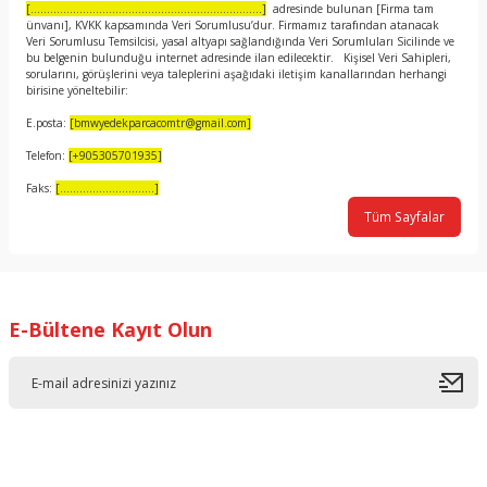
[.......................................................................]
adresinde bulunan [Firma tam
ünvanı], KVKK kapsamında Veri Sorumlusu’dur. Firmamız tarafından atanacak
Veri Sorumlusu Temsilcisi, yasal altyapı sağlandığında Veri Sorumluları Sicilinde ve
bu belgenin bulunduğu internet adresinde ilan edilecektir. Kişisel Veri Sahipleri,
sorularını, görüşlerini veya taleplerini aşağıdaki iletişim kanallarından herhangi
birisine yöneltebilir:
E.posta:
[bmwyedekparcacomtr@gmail.com]
Telefon:
[+905305701935]
Faks:
[.............................]
Tüm Sayfalar
E-Bültene Kayıt Olun