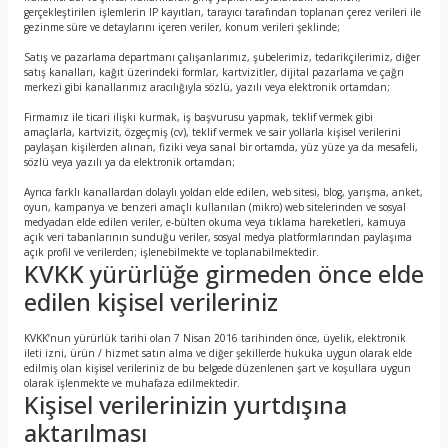
gerçekleştirilen işlemlerin IP kayıtları, tarayıcı tarafından toplanan çerez verileri ile
gezinme süre ve detaylarını içeren veriler, konum verileri şeklinde;
Satış ve pazarlama departmanı çalışanlarımız, şubelerimiz, tedarikçilerimiz, diğer
satış kanalları, kağıt üzerindeki formlar, kartvizitler, dijital pazarlama ve çağrı
merkezi gibi kanallarımız aracılığıyla sözlü, yazılı veya elektronik ortamdan;
Firmamız ile ticari ilişki kurmak, iş başvurusu yapmak, teklif vermek gibi
amaçlarla, kartvizit, özgeçmiş (cv), teklif vermek ve sair yollarla kişisel verilerini
paylaşan kişilerden alınan, fiziki veya sanal bir ortamda, yüz yüze ya da mesafeli,
sözlü veya yazılı ya da elektronik ortamdan;
Ayrıca farklı kanallardan dolaylı yoldan elde edilen, web sitesi, blog, yarışma, anket,
oyun, kampanya ve benzeri amaçlı kullanılan (mikro) web sitelerinden ve sosyal
medyadan elde edilen veriler, e-bülten okuma veya tıklama hareketleri, kamuya
açık veri tabanlarının sunduğu veriler, sosyal medya platformlarından paylaşıma
açık profil ve verilerden; işlenebilmekte ve toplanabilmektedir.
KVKK yürürlüğe girmeden önce elde
edilen kişisel verileriniz
KVKK’nun yürürlük tarihi olan 7 Nisan 2016 tarihinden önce, üyelik, elektronik
ileti izni, ürün / hizmet satın alma ve diğer şekillerde hukuka uygun olarak elde
edilmiş olan kişisel verileriniz de bu belgede düzenlenen şart ve koşullara uygun
olarak işlenmekte ve muhafaza edilmektedir.
Kişisel verilerinizin yurtdışına
aktarılması