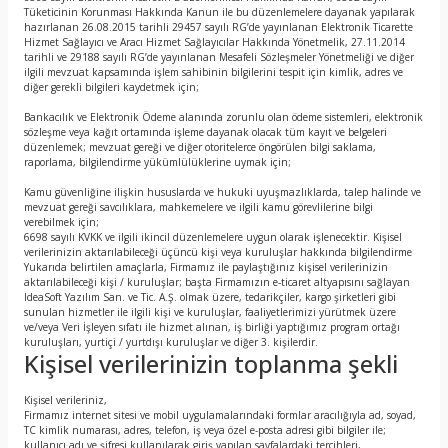
Tüketicinin Korunması Hakkında Kanun ile bu düzenlemelere dayanak yapılarak
hazırlanan 26.08.2015 tarihli 29457 sayılı RG’de yayınlanan Elektronik Ticarette
Hizmet Sağlayıcı ve Aracı Hizmet Sağlayıcılar Hakkında Yönetmelik, 27.11.2014
tarihli ve 29188 sayılı RG’de yayınlanan Mesafeli Sözleşmeler Yönetmeliği ve diğer
ilgili mevzuat kapsamında işlem sahibinin bilgilerini tespit için kimlik, adres ve
diğer gerekli bilgileri kaydetmek için;
Bankacılık ve Elektronik Ödeme alanında zorunlu olan ödeme sistemleri, elektronik
sözleşme veya kağıt ortamında işleme dayanak olacak tüm kayıt ve belgeleri
düzenlemek; mevzuat gereği ve diğer otoritelerce öngörülen bilgi saklama,
raporlama, bilgilendirme yükümlülüklerine uymak için;
Kamu güvenliğine ilişkin hususlarda ve hukuki uyuşmazlıklarda, talep halinde ve
mevzuat gereği savcılıklara, mahkemelere ve ilgili kamu görevlilerine bilgi
verebilmek için;
6698 sayılı KVKK ve ilgili ikincil düzenlemelere uygun olarak işlenecektir. Kişisel
verilerinizin aktarılabileceği üçüncü kişi veya kuruluşlar hakkında bilgilendirme
Yukarıda belirtilen amaçlarla, Firmamız ile paylaştığınız kişisel verilerinizin
aktarılabileceği kişi / kuruluşlar; başta Firmamızın e-ticaret altyapısını sağlayan
IdeaSoft Yazılım San. ve Tic. A.Ş. olmak üzere, tedarikçiler, kargo şirketleri gibi
sunulan hizmetler ile ilgili kişi ve kuruluşlar, faaliyetlerimizi yürütmek üzere
ve/veya Veri İşleyen sıfatı ile hizmet alınan, iş birliği yaptığımız program ortağı
kuruluşları, yurtiçi / yurtdışı kuruluşlar ve diğer 3. kişilerdir.
Kişisel verilerinizin toplanma şekli
Kişisel verileriniz,
Firmamız internet sitesi ve mobil uygulamalarındaki formlar aracılığıyla ad, soyad,
TC kimlik numarası, adres, telefon, iş veya özel e-posta adresi gibi bilgiler ile;
kullanıcı adı ve şifresi kullanılarak giriş yapılan sayfalardaki tercihleri,