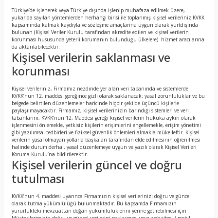
Türkiye’de işlenerek veya Türkiye dışında işlenip muhafaza edilmek üzere,
yukarıda sayılan yöntemlerden herhangi birisi ile toplanmış kişisel verileriniz KVKK
kapsamında kalmak kaydıyla ve sözleşme amaçlarına uygun olarak yurtdışında
bulunan (Kişisel Veriler Kurulu tarafından akredite edilen ve kişisel verilerin
korunması hususunda yeterli korumanın bulunduğu ülkelere) hizmet aracılarına
da aktarılabilecektir.
Kişisel verilerin saklanması ve
korunması
Kişisel verileriniz, Firmamız nezdinde yer alan veri tabanında ve sistemlerde
KVKK’nun 12. maddesi gereğince gizli olarak saklanacak; yasal zorunluluklar ve bu
belgede belirtilen düzenlemeler haricinde hiçbir şekilde üçüncü kişilerle
paylaşılmayacaktır. Firmamız, kişisel verilerinizin barındığı sistemleri ve veri
tabanlarını, KVKK’nun 12. Maddesi gereği kişisel verilerin hukuka aykırı olarak
işlenmesini önlemekle, yetkisiz kişilerin erişimlerini engellemekle, erişim yönetimi
gibi yazılımsal tedbirleri ve fiziksel güvenlik önlemleri almakla mükelleftir. Kişisel
verilerin yasal olmayan yollarla başkaları tarafından elde edilmesinin öğrenilmesi
halinde durum derhal, yasal düzenlemeye uygun ve yazılı olarak Kişisel Verileri
Koruma Kurulu’na bildirilecektir.
Kişisel verilerin güncel ve doğru
tutulması
KVKK’nun 4. maddesi uyarınca Firmamızın kişisel verilerinizi doğru ve güncel
olarak tutma yükümlülüğü bulunmaktadır. Bu kapsamda Firmamızın
yürürlükteki mevzuattan doğan yükümlülüklerini yerine getirebilmesi için