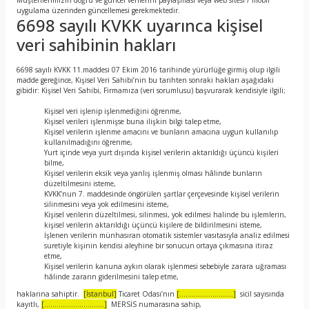
Müşterilerimizin doğru ve güncel verilerini paylaşması veya web sitesi / mobil
uygulama üzerinden güncellemesi gerekmektedir.
6698 sayılı KVKK uyarınca kişisel
veri sahibinin hakları
6698 sayılı KVKK 11.maddesi 07 Ekim 2016 tarihinde yürürlüğe girmiş olup ilgili
madde gereğince, Kişisel Veri Sahibi’nin bu tarihten sonraki hakları aşağıdaki
gibidir: Kişisel Veri Sahibi, Firmamıza (veri sorumlusu) başvurarak kendisiyle ilgili;
Kişisel veri işlenip işlenmediğini öğrenme,
Kişisel verileri işlenmişse buna ilişkin bilgi talep etme,
Kişisel verilerin işlenme amacını ve bunların amacına uygun kullanılıp
kullanılmadığını öğrenme,
Yurt içinde veya yurt dışında kişisel verilerin aktarıldığı üçüncü kişileri
bilme,
Kişisel verilerin eksik veya yanlış işlenmiş olması hâlinde bunların
düzeltilmesini isteme,
KVKK’nun 7. maddesinde öngörülen şartlar çerçevesinde kişisel verilerin
silinmesini veya yok edilmesini isteme,
Kişisel verilerin düzeltilmesi, silinmesi, yok edilmesi halinde bu işlemlerin,
kişisel verilerin aktarıldığı üçüncü kişilere de bildirilmesini isteme,
İşlenen verilerin münhasıran otomatik sistemler vasıtasıyla analiz edilmesi
suretiyle kişinin kendisi aleyhine bir sonucun ortaya çıkmasına itiraz
etme,
Kişisel verilerin kanuna aykırı olarak işlenmesi sebebiyle zarara uğraması
hâlinde zararın giderilmesini talep etme,
haklarına sahiptir.
[İstanbul]
Ticaret Odası’nın
[..........................]
sicil sayısında
kayıtlı,
[.............................]
MERSİS numarasına sahip,