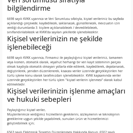
bilgilendirme
6698 sayılı KVKK uyarınca ve Veri Sorumlusu sıfatıyla, kişisel verileriniz bu sayfada
açıklandığı çerçevede; kaydedilecek, saklanacak, güncellenecek, mevzuatın izin
verdiği durumlarda 3. kişilere açıklanabilecek / devredilebilecek,
sınıflandırılabilecek ve KVKK’da sayılan şekillerde işlenebilecektir.
Kişisel verilerinizin ne şekilde
işlenebileceği
6698 sayılı KVKK uyarınca, Firmamız ile paylaştığınız kişisel verileriniz, tamamen
veya kısmen, otomatik olarak, veyahut herhangi bir veri kayıt sisteminin parçası
olmak kaydıyla otomatik olmayan yollarla elde edilerek, kaydedilerek, depolanarak,
değiştirilerek, yeniden düzenlenerek, kısacası veriler üzerinde gerçekleştirilen her
türlü işleme konu olarak tarafımızdan işlenebilecektir. KVKK kapsamında veriler
üzerinde gerçekleştirilen her türlü işlem "kişisel verilerin işlenmesi” olarak kabul
edilmektedir.
Kişisel verilerinizin işlenme amaçları
ve hukuki sebepleri
Paylaştığınız kişisel veriler,
Müşterilerimize verdiğimiz hizmetlerin gereklerini, sözleşmenin ve teknolojinin
gereklerine uygun şekilde yapabilmek, sunulan ürün ve hizmetlerimizi
geliştirebilmek için;
6563 sayılı Elektronik Ticaretin Düzenlenmesi Hakkında Kanun, 6502 sayılı