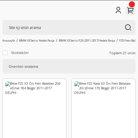
Anasayfa
BMW X3 Serisi Yedek Parça
BMW X3 Serisi F25 (2011-2017) Yedek Parça
F25 Fren Balat
Stoktakiler
Toplam 21 ürün