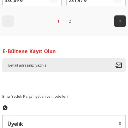
530,89 ₺
231,97 ₺
1
2
E-Bültene Kayıt Olun
Bmw Yedek Parça fiyatları ve modelleri
Üyelik