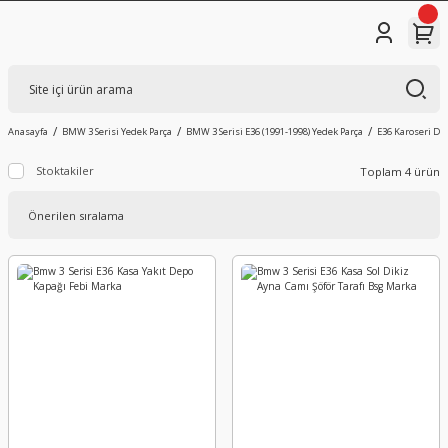
Anasayfa
BMW 3 Serisi Yedek Parça
BMW 3 Serisi E36 (1991-1998) Yedek Parça
E36 Karoseri Dış
Stoktakiler
Toplam 4 ürün