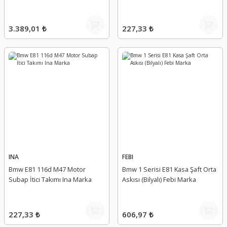
3.389,01 ₺
227,33 ₺
INA
FEBI
Bmw E81 116d M47 Motor
Bmw 1 Serisi E81 Kasa Şaft Orta
Subap İtici Takımı Ina Marka
Askısı (Bilyalı) Febi Marka
227,33 ₺
606,97 ₺