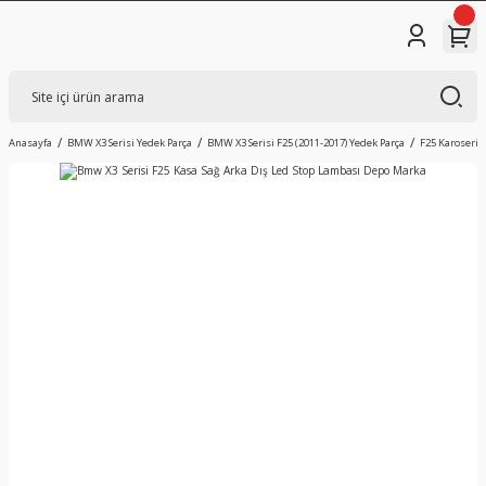
Anasayfa
BMW X3 Serisi Yedek Parça
BMW X3 Serisi F25 (2011-2017) Yedek Parça
F25 Karoseri D