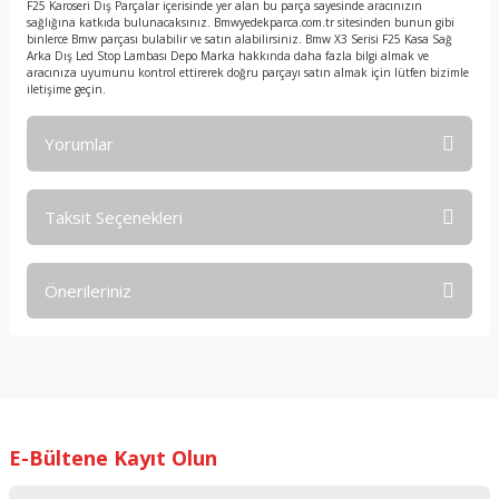
F25 Karoseri Dış Parçalar içerisinde yer alan bu parça sayesinde aracınızın
sağlığına katkıda bulunacaksınız. Bmwyedekparca.com.tr sitesinden bunun gibi
binlerce Bmw parçası bulabilir ve satın alabilirsiniz. Bmw X3 Serisi F25 Kasa Sağ
Arka Dış Led Stop Lambası Depo Marka hakkında daha fazla bilgi almak ve
aracınıza uyumunu kontrol ettirerek doğru parçayı satın almak için lütfen bizimle
iletişime geçin.
Yorumlar
Taksit Seçenekleri
Bu ürüne ilk yorumu siz yapın!
Önerileriniz
Yorum Yaz
Bu ürünün fiyat bilgisi, resim, ürün açıklamalarında ve diğer
konularda yetersiz gördüğünüz noktaları öneri formunu
kullanarak tarafımıza iletebilirsiniz.
Görüş ve önerileriniz için teşekkür ederiz.
E-Bültene Kayıt Olun
Ürün resmi kalitesiz, bozuk veya görüntülenemiyor.
Ürün açıklamasında eksik bilgiler bulunuyor.