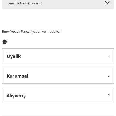
Ürün bilgilerinde hatalar bulunuyor.
Ürün fiyatı diğer sitelerden daha pahalı.
Bu ürüne benzer farklı alternatifler olmalı.
Bmw Yedek Parça fiyatları ve modelleri
Üyelik
Gönder
Kurumsal
Alışveriş