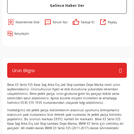
Gelince Haber Ver
Yorum Yaz
Tavsiye Et
Paylaş
Karşılaştır
Ürün Bilgisi
Bmw X3 Serisi F25 Kasa Sağ Arka Dış Led Stop Lambası Depo Marka isimli ürün
sayfasındasınız. Ürünümüzün fiyatı ve stok durumuna yukarıdaki ekrandan
ulaşabilirsiniz. Bmw yedek parça, ürün grubuna giren bu parçayı stokta varsa
sitemizden satın alabilirsiniz. Ayrıca bizimle müşteri hizmetleri ve whatsapp
hattımız 0530 570 1935 numarasından ulaşarak bilgi alabilirsiniz. .
İncelediğiniz oto yedek parça malzemesinin aracınıza uyumunu bilmiyorsanız
aracınızın şase numarasını bize ileterek şase numarası ile yedek parça kontrolü
yapabiliriz. Bu ürünün markası DEPO, kaliteli bir markadır. Bmw X3 Serisi F25
Kasa Sağ Arka Dış Led Stop Lambası Depo Marka, BMW X3 Serisi için üretilmiş bir
parçadır. Alt model olarak BMW X3 Serisi F25 (2011-2017) olarak bilinmektedir.