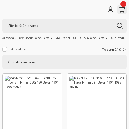
Anasayfa
BMW 3 Serisi Yedek Parça
BMW 3 Serisi E36 (1991-1998) Yedek Parça
E36 Periyodik B
Stoktakiler
Toplam 24 ürün