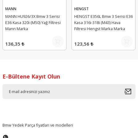
MANN
HENGST
MANN HU926/3X Bmw 3 Serisi
HENGST E356L Bmw 3 Serisi E36
E36 Kasa 320i (M50) Yağ Filtresi
Kasa 316i-318i (M43) Hava
Mann Marka
Filtresi Hengst Marka Marka
136,35 ₺
123,56 ₺
E-Bültene Kayıt Olun
Bmw Yedek Parça fiyatları ve modelleri