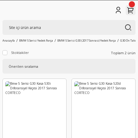
Anasayfa
BMW 5 Serisi Yedek Parça
BMW 5 Serisi G30 (2017 Sonrası) Yedek Parça
G30 Ön Takım
Stoktakiler
Toplam 2 ürün