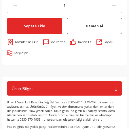
Sepete Ekle
Hemen Al
Yorum Yaz
Tavsiye Et
Paylaş
Karşılaştır
Ürün Bilgisi
Bmw 1 Serisi E87 Kasa Ön Sağ Üst Salıncak 2005-2011 LEMFORDER isimli ürün
sayfasındasınız. Ürünümüzün fiyatı ve stok durumuna yukarıdaki ekrandan
ulaşabilirsiniz. Bmw yedek parça, ürün grubuna giren bu parçayı stokta varsa
sitemizden satın alabilirsiniz. Ayrıca bizimle müşteri hizmetleri ve whatsapp
hattımız 0530 570 1935 numarasından ulaşarak bilgi alabilirsiniz. .
İncelediğiniz oto yedek parça malzemesinin aracınıza uyumunu bilmiyorsanız