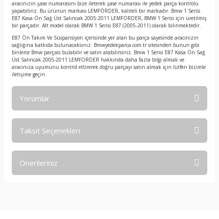
aracınızın şase numarasını bize ileterek şase numarası ile yedek parça kontrolü
yapabiliriz. Bu ürünün markası LEMFÖRDER, kaliteli bir markadır. Bmw 1 Serisi
E87 Kasa Ön Sağ Üst Salıncak 2005-2011 LEMFORDER, BMW 1 Serisi için üretilmiş
bir parçadır. Alt model olarak BMW 1 Serisi E87 (2005-2011) olarak bilinmektedir.
E87 Ön Takım Ve Süspansiyon içerisinde yer alan bu parça sayesinde aracınızın
sağlığına katkıda bulunacaksınız. Bmwyedekparca.com.tr sitesinden bunun gibi
binlerce Bmw parçası bulabilir ve satın alabilirsiniz. Bmw 1 Serisi E87 Kasa Ön Sağ
Üst Salıncak 2005-2011 LEMFORDER hakkında daha fazla bilgi almak ve
aracınıza uyumunu kontrol ettirerek doğru parçayı satın almak için lütfen bizimle
iletişime geçin.
Yorumlar
Taksit Seçenekleri
Bu ürüne ilk yorumu siz yapın!
Önerileriniz
Yorum Yaz
Bu ürünün fiyat bilgisi, resim, ürün açıklamalarında ve diğer
konularda yetersiz gördüğünüz noktaları öneri formunu
kullanarak tarafımıza iletebilirsiniz.
Görüş ve önerileriniz için teşekkür ederiz.