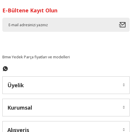
E-Bültene Kayıt Olun
Ürün resmi kalitesiz, bozuk veya görüntülenemiyor.
Ürün açıklamasında eksik bilgiler bulunuyor.
Ürün bilgilerinde hatalar bulunuyor.
Ürün fiyatı diğer sitelerden daha pahalı.
Bu ürüne benzer farklı alternatifler olmalı.
Bmw Yedek Parça fiyatları ve modelleri
Üyelik
Gönder
Kurumsal
Alışveriş