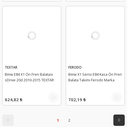
TEXTAR
FERODO
Bmw E84 X1 Ön Fren Balatası
Bmw X1 Serisi E84 Kasa Ön Fren
sDrive 20d 2010-2015 TEXTAR
Balata Takımı Ferodo Marka
624,82 ₺
702,19 ₺
1
2