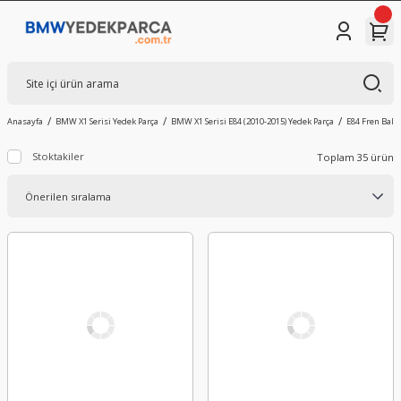
Anasayfa
BMW X1 Serisi Yedek Parça
BMW X1 Serisi E84 (2010-2015) Yedek Parça
E84 Fren Balat
Stoktakiler
Toplam 35 ürün