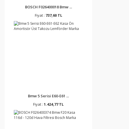
BOSCH F026400018 Bmw ...
Fiyat :
737,60 TL
Bmw 5 Serisi E60-E61 ...
Fiyat :
1.424,77 TL