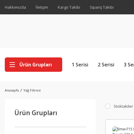
Hakkımızda
İletişim
Kargo Takibi
Sipariş Takibi
Ürün Grupları
1 Serisi
2 Serisi
3 Se
Anasayfa
Yağ Filtresi
Stoktakiler
Ürün Grupları