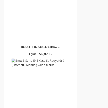
BOSCH F026400374 Bmw ...
Fiyat :
729,07 TL