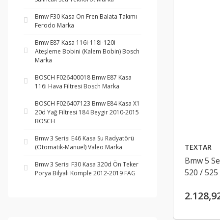
Bmw F30 Kasa Ön Fren Balata Takımı
Ferodo Marka
Bmw E87 Kasa 116i-118i-120i
Ateşleme Bobini (Kalem Bobin) Bosch
Marka
BOSCH F026400018 Bmw E87 Kasa
116i Hava Filtresi Bosch Marka
BOSCH F026407123 Bmw E84 Kasa X1
20d Yağ Filtresi 184 Beygir 2010-2015
BOSCH
Bmw 3 Serisi E46 Kasa Su Radyatörü
TEXTAR
(Otomatik-Manuel) Valeo Marka
Bmw 5 Ser
Bmw 3 Serisi F30 Kasa 320d Ön Teker
520 / 525
Porya Bilyalı Komple 2012-2019 FAG
2004-201
2.128,9