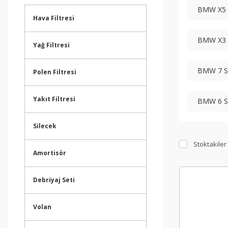
BMW X5 S
Hava Filtresi
BMW X3 S
Yağ Filtresi
BMW 7 Se
Polen Filtresi
Yakıt Filtresi
BMW 6 Se
Silecek
Stoktakiler
Amortisör
Debriyaj Seti
Volan