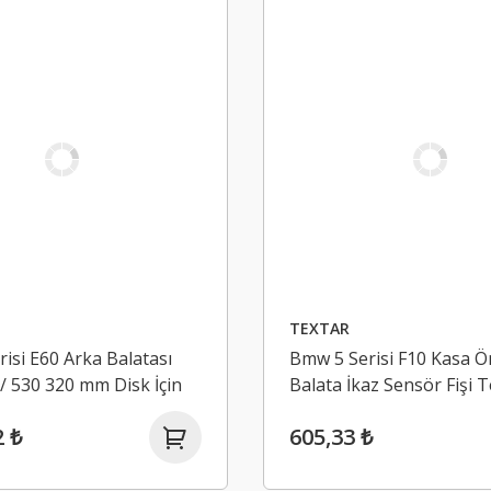
TEXTAR
isi E60 Arka Balatası
Bmw 5 Serisi F10 Kasa Ö
 / 530 320 mm Disk İçin
Balata İkaz Sensör Fişi 
1 TEXTAR
Marka
2 ₺
605,33 ₺