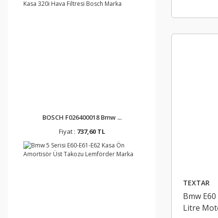
BOSCH F026400018 Bmw ...
Fiyat :
737,60 TL
TEXTAR
Bmw E60 F
Litre Mo