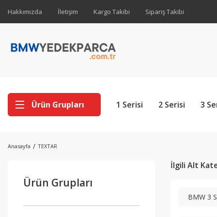
Hakkımızda
İletişim
Kargo Takibi
Sipariş Takibi
Ürün Grupları
1 Serisi
2 Serisi
3 Se
Anasayfa
TEXTAR
İlgili Alt Ka
Ürün Grupları
BMW 3 Se