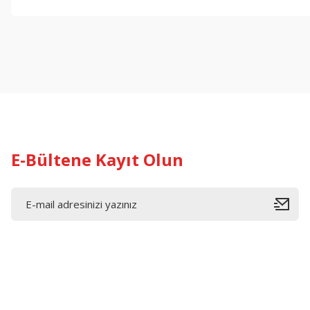
Bu ürünün fiyat bilgisi, resim, ürün açıklamalarında ve diğer konul
Görüş ve önerileriniz için teşekkür ederiz.
Ürün resmi kalitesiz, bozuk veya görüntülenemiyor.
Ürün açıklamasında eksik bilgiler bulunuyor.
Ürün bilgilerinde hatalar bulunuyor.
Ürün fiyatı diğer sitelerden daha pahalı.
Bu ürüne benzer farklı alternatifler olmalı.
E-Bültene Kayıt Olun