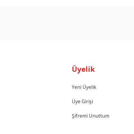
arda yetersiz gördüğünüz noktaları öneri formunu kullanarak tarafımıza ilet
Bu ürüne ilk yorumu siz yapın!
Yorum Yaz
Üyelik
Yeni Üyelik
Gönder
Üye Girişi
Şifremi Unuttum