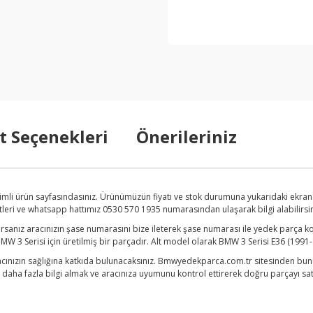
t Seçenekleri
Önerileriniz
mli ürün sayfasındasınız. Ürünümüzün fiyatı ve stok durumuna yukarıdaki ekran
etleri ve whatsapp hattımız 0530 570 1935 numarasından ulaşarak bilgi alabilirsini
anız aracınızın şase numarasını bize ileterek şase numarası ile yedek parça kon
3 Serisi için üretilmiş bir parçadır. Alt model olarak BMW 3 Serisi E36 (1991-
cınızın sağlığına katkıda bulunacaksınız. Bmwyedekparca.com.tr sitesinden bunun
ha fazla bilgi almak ve aracınıza uyumunu kontrol ettirerek doğru parçayı satın 