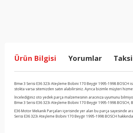
Ürün Bilgisi
Yorumlar
Taksi
Bmw 3 Serisi E36 323i Ateşleme Bobini 170 Beygir 1995-1998 BOSCH isi
stokta varsa sitemizden satın alabilirsiniz. Ayrıca bizimle müşteri hizm
İncelediğiniz oto yedek parça malzemesinin aracınıza uyumunu bilmiyors
Bmw 3 Serisi E36 323i Ateşleme Bobini 170 Beygir 1995-1998 BOSCH, BMW 
E36 Motor Mekanik Parçaları içerisinde yer alan bu parça sayesinde ara
Serisi E36 323i Ateşleme Bobini 170 Beygir 1995-1998 BOSCH hakkında da