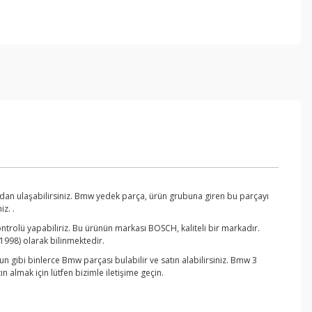
dan ulaşabilirsiniz. Bmw yedek parça, ürün grubuna giren bu parçayı
z. .
trolü yapabiliriz. Bu ürünün markası BOSCH, kaliteli bir markadır.
1998) olarak bilinmektedir.
 gibi binlerce Bmw parçası bulabilir ve satın alabilirsiniz. Bmw 3
almak için lütfen bizimle iletişime geçin.