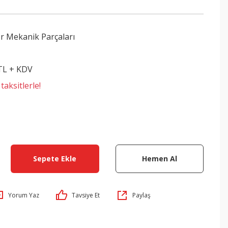
r Mekanik Parçaları
 TL + KDV
aksitlerle!
Sepete Ekle
Hemen Al
Yorum Yaz
Tavsiye Et
Paylaş