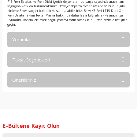
F15 Fren Balatası ve Fren Diski içerisinde yer alan bu parça sayesinde aracınızın
sağlığına katkıda bulunacaksınız. Bmwyedekparca.com.tr sitesinden bunun gibi
binlerce Bmw parçası bulabilir ve satın alabilirsiniz. Bmw X5 Serisi F15 Kasa Ön
Fren Balata Takımı Textar Marka hakkında daha fazla bilgi almak ve aracınıza
uyumunu kontrol ettirerek doğru parçayı satın almak için lütfen bizimle iletişime
geçin.
Yorumlar
Taksit Seçenekleri
Bu ürüne ilk yorumu siz yapın!
Önerileriniz
Yorum Yaz
Bu ürünün fiyat bilgisi, resim, ürün açıklamalarında ve diğer
konularda yetersiz gördüğünüz noktaları öneri formunu
kullanarak tarafımıza iletebilirsiniz.
Görüş ve önerileriniz için teşekkür ederiz.
E-Bültene Kayıt Olun
Ürün resmi kalitesiz, bozuk veya görüntülenemiyor.
Ürün açıklamasında eksik bilgiler bulunuyor.