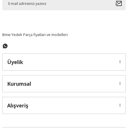
Ürün bilgilerinde hatalar bulunuyor.
Ürün fiyatı diğer sitelerden daha pahalı.
Bu ürüne benzer farklı alternatifler olmalı.
Bmw Yedek Parça fiyatları ve modelleri
Üyelik
Gönder
Kurumsal
Alışveriş