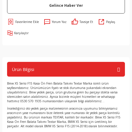
Gelince Haber Ver
Yorum Yaz
Tavsiye Et
Paylaş
Karşılaştır
Ürün Bilgisi
Bmw X5 Serisi F15 Kasa Ön Fren Balata Takımı Textar Marka isimli ürün
sayfasındasınız. Ürünümüzün fiyatı ve stok durumuna yukarıdaki ekrandan
ulaşabilirsiniz. Bmw yedek parça, ürün grubuna giren bu parçayı stokta varsa
sitemizden satın alabilirsiniz. Ayrıca bizimle müşteri hizmetleri ve whatsapp
hattımız 0530 570 1935 numarasından ulaşarak bilgi alabilirsiniz. .
İncelediğiniz oto yedek parça malzemesinin aracınıza uyumunu bilmiyorsanız
aracınızın şase numarasını bize ileterek şase numarası ile yedek parça kontrolü
yapabiliriz. Bu ürünün markası TEXTAR, kaliteli bir markadır. Bmw X5 Serisi F15
Kasa Ön Fren Balata Takımı Textar Marka, BMW X5 Serisi için üretilmiş bir
parçadır. Alt model olarak BMW X5 Serisi F15 (2014-2018) olarak bilinmektedir.