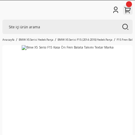
Anasayfa
BMW X5 Serisi Yedek Parça
BMW X5 Serisi F15 (2014-2018) Yedek Parça
F15 Fren Balat