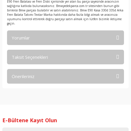
E90 Fren Balatası ve Fren Diski içerisinde yer alan bu parça sayesinde aracınızın
sağlığına katkıda bulunacaksınız. Bmwyedekparca.com.tr sitesinden bunun gibi
binlerce Bmw parçası bulabilir ve satın alabilirsiniz. Bmw E90 Kasa 330d 335d Arka
Fren Balata Takımı Textar Marka hakkında daha fazla bilgi almak ve aracınıza
uyumunu kontrol ettirerek doğru parçayı satın almak için lütfen bizimle iletişime
geçin.
Yorumlar
Taksit Seçenekleri
Bu ürüne ilk yorumu siz yapın!
Önerileriniz
Yorum Yaz
Bu ürünün fiyat bilgisi, resim, ürün açıklamalarında ve diğer
konularda yetersiz gördüğünüz noktaları öneri formunu
kullanarak tarafımıza iletebilirsiniz.
Görüş ve önerileriniz için teşekkür ederiz.
E-Bültene Kayıt Olun
Ürün resmi kalitesiz, bozuk veya görüntülenemiyor.
Ürün açıklamasında eksik bilgiler bulunuyor.