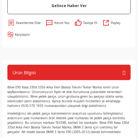
Gelince Haber Ver
Yorum Yaz
Tavsiye Et
Paylaş
Karşılaştır
Ürün Bilgisi
Bmw E90 Kasa 330d 335d Arka Fren Balata Takımı Textar Marka isimli ürün
sayfasındasınız. Ürünümüzün fiyatı ve stok durumuna yukarıdaki ekrandan
ulaşabilirsiniz. Bmw yedek parça, ürün grubuna giren bu parçayı stokta varsa
sitemizden satın alabilirsiniz. Ayrıca bizimle müşteri hizmetleri ve whatsapp
hattımız 0530 570 1935 numarasından ulaşarak bilgi alabilirsiniz. .
İncelediğiniz oto yedek parça malzemesinin aracınıza uyumunu bilmiyorsanız
aracınızın şase numarasını bize ileterek şase numarası ile yedek parça kontrolü
yapabiliriz. Bu ürünün markası TEXTAR, kaliteli bir markadır. Bmw E90 Kasa 330d
335d Arka Fren Balata Takımı Textar Marka, BMW 3 Serisi için üretilmiş bir
parçadır. Alt model olarak BMW 3 Serisi E90 (2005-2012) olarak bilinmektedir.