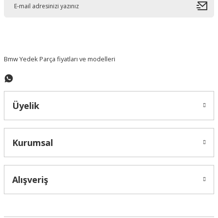
Ürün bilgilerinde hatalar bulunuyor.
Ürün fiyatı diğer sitelerden daha pahalı.
Bu ürüne benzer farklı alternatifler olmalı.
Bmw Yedek Parça fiyatları ve modelleri
Üyelik
Gönder
Kurumsal
Alışveriş