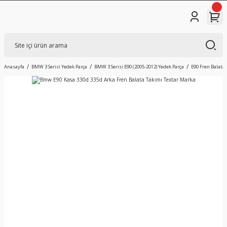
Anasayfa
BMW 3 Serisi Yedek Parça
BMW 3 Serisi E90 (2005-2012) Yedek Parça
E90 Fren Balatas