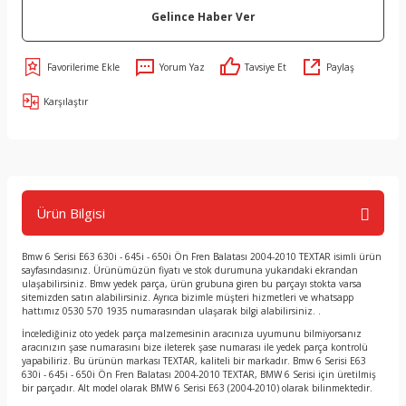
Gelince Haber Ver
Yorum Yaz
Tavsiye Et
Paylaş
Karşılaştır
Ürün Bilgisi
Bmw 6 Serisi E63 630i - 645i - 650i Ön Fren Balatası 2004-2010 TEXTAR isimli ürün
sayfasındasınız. Ürünümüzün fiyatı ve stok durumuna yukarıdaki ekrandan
ulaşabilirsiniz. Bmw yedek parça, ürün grubuna giren bu parçayı stokta varsa
sitemizden satın alabilirsiniz. Ayrıca bizimle müşteri hizmetleri ve whatsapp
hattımız 0530 570 1935 numarasından ulaşarak bilgi alabilirsiniz. .
İncelediğiniz oto yedek parça malzemesinin aracınıza uyumunu bilmiyorsanız
aracınızın şase numarasını bize ileterek şase numarası ile yedek parça kontrolü
yapabiliriz. Bu ürünün markası TEXTAR, kaliteli bir markadır. Bmw 6 Serisi E63
630i - 645i - 650i Ön Fren Balatası 2004-2010 TEXTAR, BMW 6 Serisi için üretilmiş
bir parçadır. Alt model olarak BMW 6 Serisi E63 (2004-2010) olarak bilinmektedir.