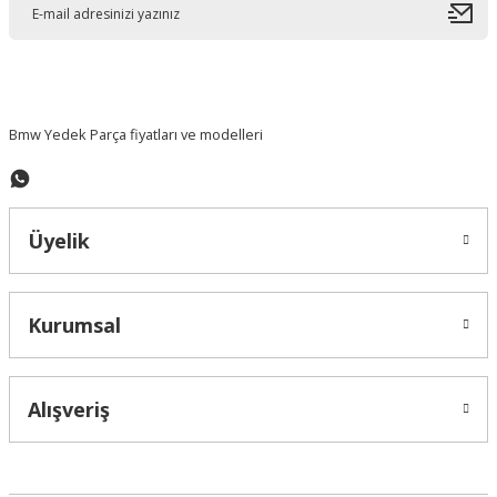
Ürün bilgilerinde hatalar bulunuyor.
Ürün fiyatı diğer sitelerden daha pahalı.
Bu ürüne benzer farklı alternatifler olmalı.
Bmw Yedek Parça fiyatları ve modelleri
Üyelik
Gönder
Kurumsal
Alışveriş