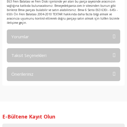
E63 Fren Balatası ve Fren Diski içerisinde yer alan bu parça sayesinde aracınızın
sağlığına katkıda bulunacaksınız. Bmwyedekparca.com.tr sitesinden bunun gibi
binlerce Bmw parçası bulabilir ve satın alabilirsiniz. Bmw 6 Serisi E63 630i - 645i -
650i Ön Fren Balatası 2004-2010 TEXTAR hakkında daha fazla bilgi almak ve
aracınıza uyumunu kontrol ettirerek doğru parçayı satın almak için lütfen bizimle
iletişime geçin.
Yorumlar
Taksit Seçenekleri
Bu ürüne ilk yorumu siz yapın!
Önerileriniz
Yorum Yaz
Bu ürünün fiyat bilgisi, resim, ürün açıklamalarında ve diğer
konularda yetersiz gördüğünüz noktaları öneri formunu
kullanarak tarafımıza iletebilirsiniz.
Görüş ve önerileriniz için teşekkür ederiz.
E-Bültene Kayıt Olun
Ürün resmi kalitesiz, bozuk veya görüntülenemiyor.
Ürün açıklamasında eksik bilgiler bulunuyor.