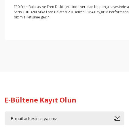
F30 Fren Balatası ve Fren Diski içerisinde yer alan bu parça sayesinde 
Serisi F30 320i Arka Fren Balatası 2.0 Benzinli 184 Beygir M Performans
bizimle iletişime geçin.
Bu ürünün fiyat bilgisi, resim, ürün açıklamalarında ve diğer konul
Görüş ve önerileriniz için teşekkür ederiz.
Ürün resmi kalitesiz, bozuk veya görüntülenemiyor.
Ürün açıklamasında eksik bilgiler bulunuyor.
Ürün bilgilerinde hatalar bulunuyor.
Ürün fiyatı diğer sitelerden daha pahalı.
Bu ürüne benzer farklı alternatifler olmalı.
E-Bültene Kayıt Olun