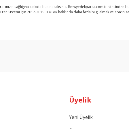
aracınızın sağlığına katkıda bulunacaksınız. Bmwyedekparca.com.tr sitesinden bun
 Fren Sistemi İçin 2012-2019 TEXTAR hakkında daha fazla bilgi almak ve aracınıza
arda yetersiz gördüğünüz noktaları öneri formunu kullanarak tarafımıza ilet
Bu ürüne ilk yorumu siz yapın!
Yorum Yaz
Üyelik
Yeni Üyelik
Gönder