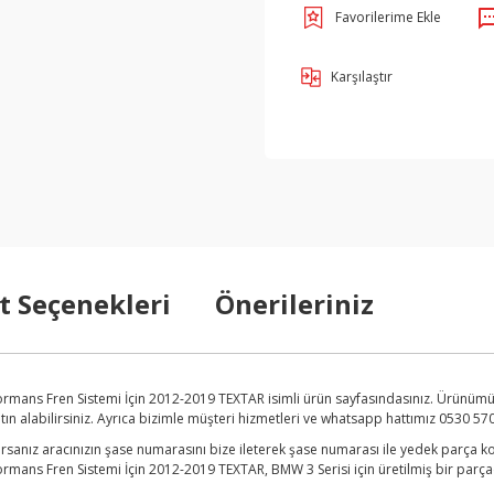
Karşılaştır
t Seçenekleri
Önerileriniz
formans Fren Sistemi İçin 2012-2019 TEXTAR isimli ürün sayfasındasınız. Ürünüm
n alabilirsiniz. Ayrıca bizimle müşteri hizmetleri ve whatsapp hattımız 0530 570 
anız aracınızın şase numarasını bize ileterek şase numarası ile yedek parça kon
ormans Fren Sistemi İçin 2012-2019 TEXTAR, BMW 3 Serisi için üretilmiş bir parç