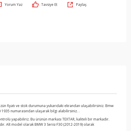
Yorum Yaz
Tavsiye Et
Paylaş
üzün fiyatı ve stok durumuna yukarıdaki ekrandan ulaşabilirsiniz. Bmw
1935 numarasından ulaşarak bilgi alabilirsiniz. .
trolü yapabiliriz. Bu ürünün markası TEXTAR, kaliteli bir markadır.
adır. Alt model olarak BMW 3 Serisi F30 (2012-2019) olarak