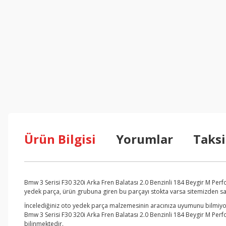
Ürün Bilgisi
Yorumlar
Taksi
Bmw 3 Serisi F30 320i Arka Fren Balatası 2.0 Benzinli 184 Beygir M Per
yedek parça, ürün grubuna giren bu parçayı stokta varsa sitemizden satı
İncelediğiniz oto yedek parça malzemesinin aracınıza uyumunu bilmiyors
Bmw 3 Serisi F30 320i Arka Fren Balatası 2.0 Benzinli 184 Beygir M Perf
bilinmektedir.