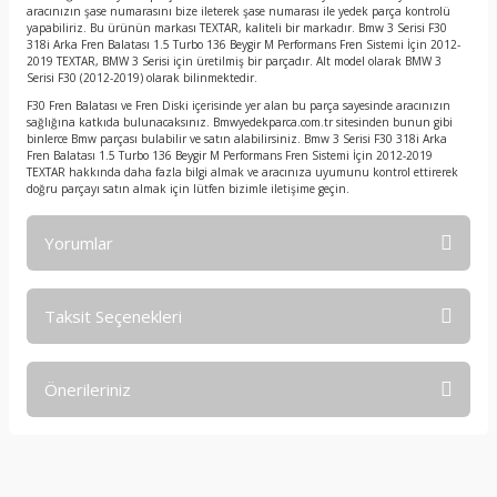
aracınızın şase numarasını bize ileterek şase numarası ile yedek parça kontrolü
yapabiliriz. Bu ürünün markası TEXTAR, kaliteli bir markadır. Bmw 3 Serisi F30
318i Arka Fren Balatası 1.5 Turbo 136 Beygir M Performans Fren Sistemi İçin 2012-
2019 TEXTAR, BMW 3 Serisi için üretilmiş bir parçadır. Alt model olarak BMW 3
Serisi F30 (2012-2019) olarak bilinmektedir.
F30 Fren Balatası ve Fren Diski içerisinde yer alan bu parça sayesinde aracınızın
sağlığına katkıda bulunacaksınız. Bmwyedekparca.com.tr sitesinden bunun gibi
binlerce Bmw parçası bulabilir ve satın alabilirsiniz. Bmw 3 Serisi F30 318i Arka
Fren Balatası 1.5 Turbo 136 Beygir M Performans Fren Sistemi İçin 2012-2019
TEXTAR hakkında daha fazla bilgi almak ve aracınıza uyumunu kontrol ettirerek
doğru parçayı satın almak için lütfen bizimle iletişime geçin.
Yorumlar
Taksit Seçenekleri
Bu ürüne ilk yorumu siz yapın!
Önerileriniz
Yorum Yaz
Bu ürünün fiyat bilgisi, resim, ürün açıklamalarında ve diğer
konularda yetersiz gördüğünüz noktaları öneri formunu
kullanarak tarafımıza iletebilirsiniz.