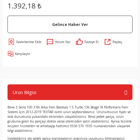
1.392,18 ₺
Gelince Haber Ver
Yorum Yaz
Tavsiye Et
Paylaş
Karşılaştır
Ürün Bilgisi
Bmw 3 Serisi F30 318i Arka Fren Balatası 1.5 Turbo 136 Beygir M Performans Fren
Sistemi İçin 2012-2019 TEXTAR isimli ürün sayfasındasınız. Ürünümüzün fiyatı ve
stok durumuna yukarıdaki ekrandan ulaşabilirsiniz. Bmw yedek parça, ürün
grubuna giren bu parçayı stokta varsa sitemizden satın alabilirsiniz. Ayrıca bizimle
müşteri hizmetleri ve whatsapp hattımız 0530 570 1935 numarasından ulaşarak
bilgi alabilirsiniz. .
İncelediğiniz oto yedek parça malzemesinin aracınıza uyumunu bilmiyorsanız