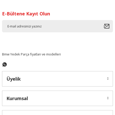
Görüş ve önerileriniz için teşekkür ederiz.
E-Bültene Kayıt Olun
Ürün resmi kalitesiz, bozuk veya görüntülenemiyor.
Ürün açıklamasında eksik bilgiler bulunuyor.
Ürün bilgilerinde hatalar bulunuyor.
Ürün fiyatı diğer sitelerden daha pahalı.
Bu ürüne benzer farklı alternatifler olmalı.
Bmw Yedek Parça fiyatları ve modelleri
Üyelik
Gönder
Kurumsal