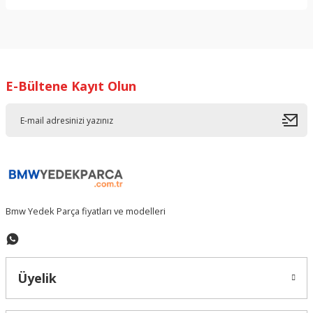
Bu ürünün fiyat bilgisi, resim, ürün açıklamalarında ve diğer
konularda yetersiz gördüğünüz noktaları öneri formunu
kullanarak tarafımıza iletebilirsiniz.
Görüş ve önerileriniz için teşekkür ederiz.
E-Bültene Kayıt Olun
Ürün resmi kalitesiz, bozuk veya görüntülenemiyor.
Ürün açıklamasında eksik bilgiler bulunuyor.
Ürün bilgilerinde hatalar bulunuyor.
Ürün fiyatı diğer sitelerden daha pahalı.
Bu ürüne benzer farklı alternatifler olmalı.
Bmw Yedek Parça fiyatları ve modelleri
Gönder
Üyelik