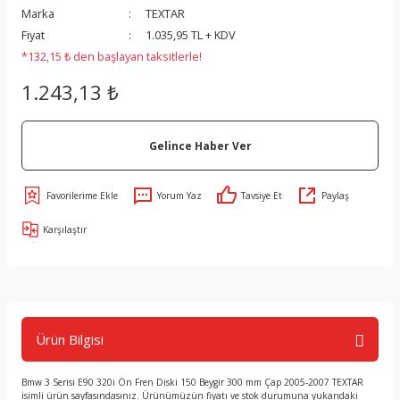
Marka
TEXTAR
Fiyat
1.035,95 TL + KDV
*132,15 ₺ den başlayan taksitlerle!
1.243,13 ₺
Gelince Haber Ver
Yorum Yaz
Tavsiye Et
Paylaş
Karşılaştır
Ürün Bilgisi
Bmw 3 Serisi E90 320i Ön Fren Diski 150 Beygir 300 mm Çap 2005-2007 TEXTAR
isimli ürün sayfasındasınız. Ürünümüzün fiyatı ve stok durumuna yukarıdaki