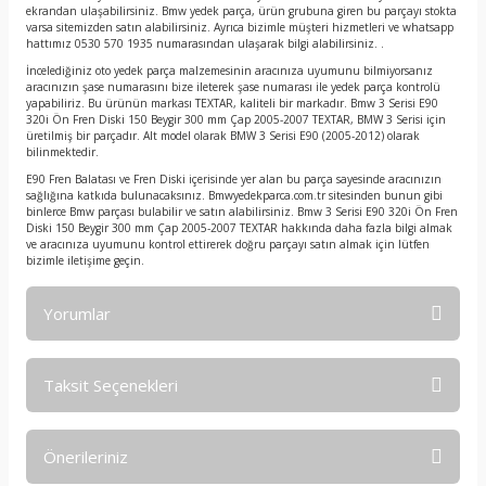
ekrandan ulaşabilirsiniz. Bmw yedek parça, ürün grubuna giren bu parçayı stokta
varsa sitemizden satın alabilirsiniz. Ayrıca bizimle müşteri hizmetleri ve whatsapp
hattımız 0530 570 1935 numarasından ulaşarak bilgi alabilirsiniz. .
İncelediğiniz oto yedek parça malzemesinin aracınıza uyumunu bilmiyorsanız
aracınızın şase numarasını bize ileterek şase numarası ile yedek parça kontrolü
yapabiliriz. Bu ürünün markası TEXTAR, kaliteli bir markadır. Bmw 3 Serisi E90
320i Ön Fren Diski 150 Beygir 300 mm Çap 2005-2007 TEXTAR, BMW 3 Serisi için
üretilmiş bir parçadır. Alt model olarak BMW 3 Serisi E90 (2005-2012) olarak
bilinmektedir.
E90 Fren Balatası ve Fren Diski içerisinde yer alan bu parça sayesinde aracınızın
sağlığına katkıda bulunacaksınız. Bmwyedekparca.com.tr sitesinden bunun gibi
binlerce Bmw parçası bulabilir ve satın alabilirsiniz. Bmw 3 Serisi E90 320i Ön Fren
Diski 150 Beygir 300 mm Çap 2005-2007 TEXTAR hakkında daha fazla bilgi almak
ve aracınıza uyumunu kontrol ettirerek doğru parçayı satın almak için lütfen
bizimle iletişime geçin.
Yorumlar
Taksit Seçenekleri
Bu ürüne ilk yorumu siz yapın!
Önerileriniz
Yorum Yaz