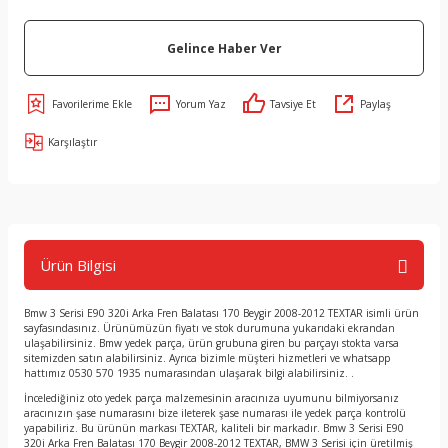
Gelince Haber Ver
Yorum Yaz
Tavsiye Et
Paylaş
Karşılaştır
Ürün Bilgisi
Bmw 3 Serisi E90 320i Arka Fren Balatası 170 Beygir 2008-2012 TEXTAR isimli ürün
sayfasındasınız. Ürünümüzün fiyatı ve stok durumuna yukarıdaki ekrandan
ulaşabilirsiniz. Bmw yedek parça, ürün grubuna giren bu parçayı stokta varsa
sitemizden satın alabilirsiniz. Ayrıca bizimle müşteri hizmetleri ve whatsapp
hattımız 0530 570 1935 numarasından ulaşarak bilgi alabilirsiniz. .
İncelediğiniz oto yedek parça malzemesinin aracınıza uyumunu bilmiyorsanız
aracınızın şase numarasını bize ileterek şase numarası ile yedek parça kontrolü
yapabiliriz. Bu ürünün markası TEXTAR, kaliteli bir markadır. Bmw 3 Serisi E90
320i Arka Fren Balatası 170 Beygir 2008-2012 TEXTAR, BMW 3 Serisi için üretilmiş