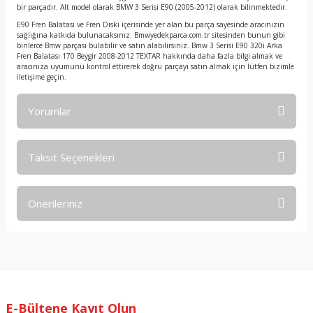
bir parçadır. Alt model olarak BMW 3 Serisi E90 (2005-2012) olarak bilinmektedir.
E90 Fren Balatası ve Fren Diski içerisinde yer alan bu parça sayesinde aracınızın
sağlığına katkıda bulunacaksınız. Bmwyedekparca.com.tr sitesinden bunun gibi
binlerce Bmw parçası bulabilir ve satın alabilirsiniz. Bmw 3 Serisi E90 320i Arka
Fren Balatası 170 Beygir 2008-2012 TEXTAR hakkında daha fazla bilgi almak ve
aracınıza uyumunu kontrol ettirerek doğru parçayı satın almak için lütfen bizimle
iletişime geçin.
Yorumlar
Taksit Seçenekleri
Bu ürüne ilk yorumu siz yapın!
Önerileriniz
Yorum Yaz
Bu ürünün fiyat bilgisi, resim, ürün açıklamalarında ve diğer
konularda yetersiz gördüğünüz noktaları öneri formunu
kullanarak tarafımıza iletebilirsiniz.
Görüş ve önerileriniz için teşekkür ederiz.
E-Bültene Kayıt Olun