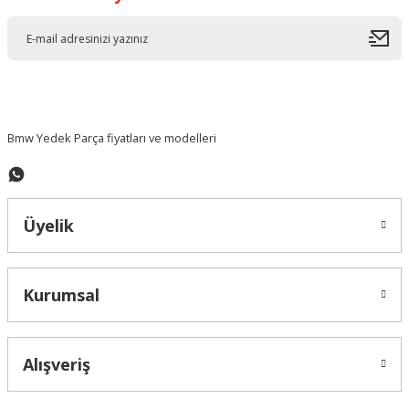
Ürün resmi kalitesiz, bozuk veya görüntülenemiyor.
Ürün açıklamasında eksik bilgiler bulunuyor.
Ürün bilgilerinde hatalar bulunuyor.
Ürün fiyatı diğer sitelerden daha pahalı.
Bu ürüne benzer farklı alternatifler olmalı.
Bmw Yedek Parça fiyatları ve modelleri
Üyelik
Gönder
Kurumsal
Alışveriş