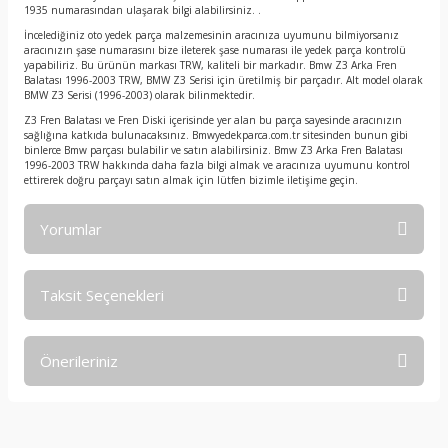
1935 numarasından ulaşarak bilgi alabilirsiniz. .
İncelediğiniz oto yedek parça malzemesinin aracınıza uyumunu bilmiyorsanız
aracınızın şase numarasını bize ileterek şase numarası ile yedek parça kontrolü
yapabiliriz. Bu ürünün markası TRW, kaliteli bir markadır. Bmw Z3 Arka Fren
Balatası 1996-2003 TRW, BMW Z3 Serisi için üretilmiş bir parçadır. Alt model olarak
BMW Z3 Serisi (1996-2003) olarak bilinmektedir.
Z3 Fren Balatası ve Fren Diski içerisinde yer alan bu parça sayesinde aracınızın
sağlığına katkıda bulunacaksınız. Bmwyedekparca.com.tr sitesinden bunun gibi
binlerce Bmw parçası bulabilir ve satın alabilirsiniz. Bmw Z3 Arka Fren Balatası
1996-2003 TRW hakkında daha fazla bilgi almak ve aracınıza uyumunu kontrol
ettirerek doğru parçayı satın almak için lütfen bizimle iletişime geçin.
Yorumlar
Taksit Seçenekleri
Bu ürüne ilk yorumu siz yapın!
Önerileriniz
Yorum Yaz
Bu ürünün fiyat bilgisi, resim, ürün açıklamalarında ve diğer
konularda yetersiz gördüğünüz noktaları öneri formunu