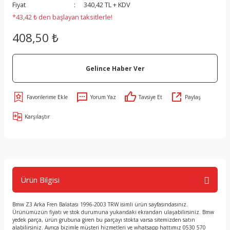
Fiyat
340,42 TL + KDV
*43,42 ₺ den başlayan taksitlerle!
408,50 ₺
Gelince Haber Ver
Yorum Yaz
Tavsiye Et
Paylaş
Karşılaştır
Ürün Bilgisi
Bmw Z3 Arka Fren Balatası 1996-2003 TRW isimli ürün sayfasındasınız.
Ürünümüzün fiyatı ve stok durumuna yukarıdaki ekrandan ulaşabilirsiniz. Bmw
yedek parça, ürün grubuna giren bu parçayı stokta varsa sitemizden satın
alabilirsiniz. Ayrıca bizimle müşteri hizmetleri ve whatsapp hattımız 0530 570