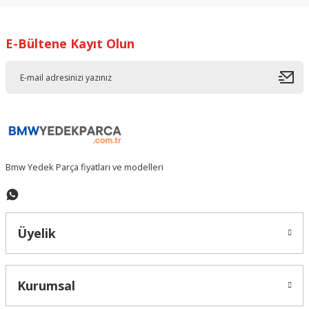
kullanarak tarafımıza iletebilirsiniz.
Görüş ve önerileriniz için teşekkür ederiz.
E-Bültene Kayıt Olun
Ürün resmi kalitesiz, bozuk veya görüntülenemiyor.
Ürün açıklamasında eksik bilgiler bulunuyor.
Ürün bilgilerinde hatalar bulunuyor.
Ürün fiyatı diğer sitelerden daha pahalı.
Bu ürüne benzer farklı alternatifler olmalı.
Bmw Yedek Parça fiyatları ve modelleri
Gönder
Üyelik
Kurumsal