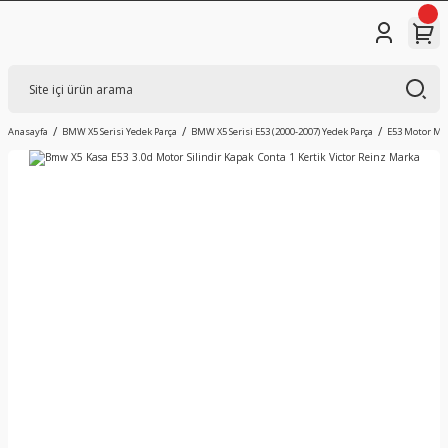
Anasayfa
BMW X5 Serisi Yedek Parça
BMW X5 Serisi E53 (2000-2007) Yedek Parça
E53 Motor Mek