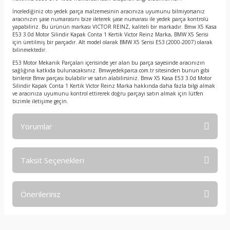
İncelediğiniz oto yedek parça malzemesinin aracınıza uyumunu bilmiyorsanız
aracınızın şase numarasını bize ileterek şase numarası ile yedek parça kontrolü
yapabiliriz. Bu ürünün markası VICTOR REINZ, kaliteli bir markadır. Bmw X5 Kasa
E53 3.0d Motor Silindir Kapak Conta 1 Kertik Victor Reinz Marka, BMW X5 Serisi
için üretilmiş bir parçadır. Alt model olarak BMW X5 Serisi E53 (2000-2007) olarak
bilinmektedir.
E53 Motor Mekanik Parçaları içerisinde yer alan bu parça sayesinde aracınızın
sağlığına katkıda bulunacaksınız. Bmwyedekparca.com.tr sitesinden bunun gibi
binlerce Bmw parçası bulabilir ve satın alabilirsiniz. Bmw X5 Kasa E53 3.0d Motor
Silindir Kapak Conta 1 Kertik Victor Reinz Marka hakkında daha fazla bilgi almak
ve aracınıza uyumunu kontrol ettirerek doğru parçayı satın almak için lütfen
bizimle iletişime geçin.
Yorumlar
Taksit Seçenekleri
Bu ürüne ilk yorumu siz yapın!
Önerileriniz
Yorum Yaz
Bu ürünün fiyat bilgisi, resim, ürün açıklamalarında ve diğer
konularda yetersiz gördüğünüz noktaları öneri formunu