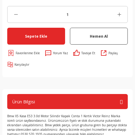
Sepete Ekle
Hemen Al
Yorum Yaz
Tavsiye Et
Paylaş
Karşılaştır
Ürün Bilgisi
Bmw X5 Kasa E53 3.0d Motor Silindir Kapak Conta 1 Kertik Victor Reinz Marka
isimli ürün sayfasındasınız. Ürünümüzün fiyatı ve stok durumuna yukarıdaki
ekrandan ulaşabilirsiniz. Bmw yedek parça, ürün grubuna giren bu parçayı stokta
varsa sitemizden satın alabilirsiniz. Ayrıca bizimle müşteri hizmetleri ve whatsapp
hattımız 0530 570 1935 numarasından ulaşarak bilgi alabilirsiniz. .