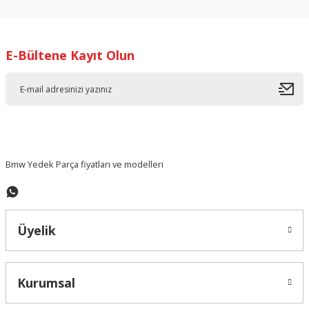
kullanarak tarafımıza iletebilirsiniz.
Görüş ve önerileriniz için teşekkür ederiz.
E-Bültene Kayıt Olun
Ürün resmi kalitesiz, bozuk veya görüntülenemiyor.
Ürün açıklamasında eksik bilgiler bulunuyor.
Ürün bilgilerinde hatalar bulunuyor.
Ürün fiyatı diğer sitelerden daha pahalı.
Bu ürüne benzer farklı alternatifler olmalı.
Bmw Yedek Parça fiyatları ve modelleri
Üyelik
Gönder
Kurumsal