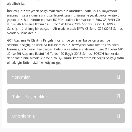
alabilirsiniz. .
İncelediğiniz oto yedek parça malzemesinin aracınıza uyumunu bilmiyorsanız
aracınızın şase numarasını bize ileterek şase numarası ile yedek parça kontrolü
yapabiliriz. Bu ürünün markası BOSCH, kaliteli bir markadır. Bmw X3 Serisi G01
sDrive 20i Ateşleme Bobini 1.6 Turbo 170 Beygir 2018 Sonrası BOSCH, BMW X3
Serisi için üretilmiş bir parçadır. Alt model olarak BMW X3 Serisi G01 (2018 Sonrası)
olarak bilinmektedir.
G01 Ateşleme Ve Elektrik Parçaları içerisinde yer alan bu parça sayesinde
aracınızın sağlığına katkıda bulunacaksınız. Bmwyedekparca.com.tr sitesinden
bunun gibi binlerce Bmw parçası bulabilir ve satın alabilirsiniz. Bmw X3 Serisi G01
sDrive 20i Ateşleme Bobini 1.6 Turbo 170 Beygir 2018 Sonrası BOSCH hakkında
daha fazla bilgi almak ve aracınıza uyumunu kontrol ettirerek doğru parçayı satın
almak için lütfen bizimle iletişime geçin.
Yorumlar
Taksit Seçenekleri
Bu ürüne ilk yorumu siz yapın!
Önerileriniz
Yorum Yaz
Bu ürünün fiyat bilgisi, resim, ürün açıklamalarında ve diğer