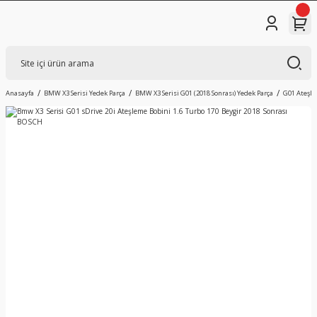
Anasayfa
BMW X3 Serisi Yedek Parça
BMW X3 Serisi G01 (2018 Sonrası) Yedek Parça
G01 Ateşle