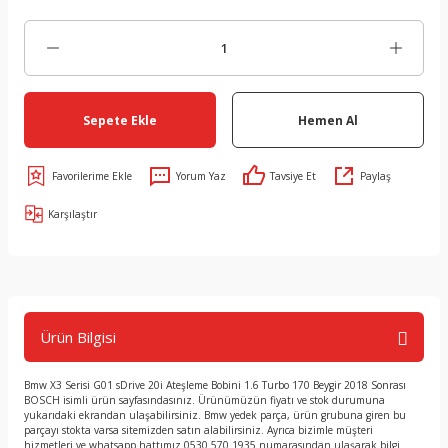
Sepete Ekle
Hemen Al
Yorum Yaz
Tavsiye Et
Paylaş
Karşılaştır
Ürün Bilgisi
Bmw X3 Serisi G01 sDrive 20i Ateşleme Bobini 1.6 Turbo 170 Beygir 2018 Sonrası
BOSCH isimli ürün sayfasındasınız. Ürünümüzün fiyatı ve stok durumuna
yukarıdaki ekrandan ulaşabilirsiniz. Bmw yedek parça, ürün grubuna giren bu
parçayı stokta varsa sitemizden satın alabilirsiniz. Ayrıca bizimle müşteri
hizmetleri ve whatsapp hattımız 0530 570 1935 numarasından ulaşarak bilgi