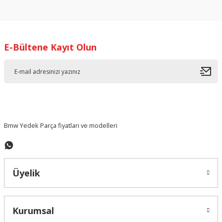
konularda yetersiz gördüğünüz noktaları öneri formunu
kullanarak tarafımıza iletebilirsiniz.
Görüş ve önerileriniz için teşekkür ederiz.
E-Bültene Kayıt Olun
Ürün resmi kalitesiz, bozuk veya görüntülenemiyor.
Ürün açıklamasında eksik bilgiler bulunuyor.
Ürün bilgilerinde hatalar bulunuyor.
Ürün fiyatı diğer sitelerden daha pahalı.
Bu ürüne benzer farklı alternatifler olmalı.
Bmw Yedek Parça fiyatları ve modelleri
Üyelik
Gönder
Kurumsal