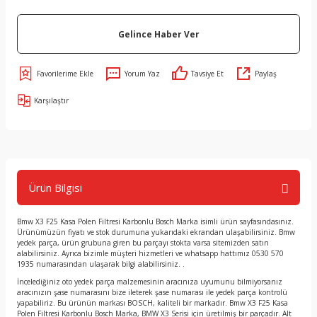
Gelince Haber Ver
Yorum Yaz
Tavsiye Et
Paylaş
Karşılaştır
Ürün Bilgisi
Bmw X3 F25 Kasa Polen Filtresi Karbonlu Bosch Marka isimli ürün sayfasındasınız.
Ürünümüzün fiyatı ve stok durumuna yukarıdaki ekrandan ulaşabilirsiniz. Bmw
yedek parça, ürün grubuna giren bu parçayı stokta varsa sitemizden satın
alabilirsiniz. Ayrıca bizimle müşteri hizmetleri ve whatsapp hattımız 0530 570
1935 numarasından ulaşarak bilgi alabilirsiniz. .
İncelediğiniz oto yedek parça malzemesinin aracınıza uyumunu bilmiyorsanız
aracınızın şase numarasını bize ileterek şase numarası ile yedek parça kontrolü
yapabiliriz. Bu ürünün markası BOSCH, kaliteli bir markadır. Bmw X3 F25 Kasa
Polen Filtresi Karbonlu Bosch Marka, BMW X3 Serisi için üretilmiş bir parçadır. Alt