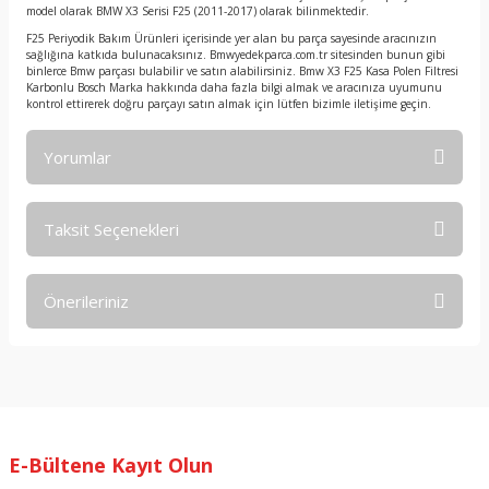
model olarak BMW X3 Serisi F25 (2011-2017) olarak bilinmektedir.
F25 Periyodik Bakım Ürünleri içerisinde yer alan bu parça sayesinde aracınızın
sağlığına katkıda bulunacaksınız. Bmwyedekparca.com.tr sitesinden bunun gibi
binlerce Bmw parçası bulabilir ve satın alabilirsiniz. Bmw X3 F25 Kasa Polen Filtresi
Karbonlu Bosch Marka hakkında daha fazla bilgi almak ve aracınıza uyumunu
kontrol ettirerek doğru parçayı satın almak için lütfen bizimle iletişime geçin.
Yorumlar
Taksit Seçenekleri
Bu ürüne ilk yorumu siz yapın!
Önerileriniz
Yorum Yaz
Bu ürünün fiyat bilgisi, resim, ürün açıklamalarında ve diğer
konularda yetersiz gördüğünüz noktaları öneri formunu
kullanarak tarafımıza iletebilirsiniz.
Görüş ve önerileriniz için teşekkür ederiz.
E-Bültene Kayıt Olun
Ürün resmi kalitesiz, bozuk veya görüntülenemiyor.