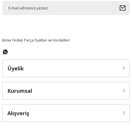
Ürün açıklamasında eksik bilgiler bulunuyor.
Ürün bilgilerinde hatalar bulunuyor.
Ürün fiyatı diğer sitelerden daha pahalı.
Bu ürüne benzer farklı alternatifler olmalı.
Bmw Yedek Parça fiyatları ve modelleri
Üyelik
Gönder
Kurumsal
Alışveriş