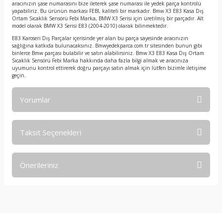
aracınızın şase numarasını bize ileterek şase numarası ile yedek parça kontrolü
yapabiliriz. Bu ürünün markası FEBI, kaliteli bir markadır. Bmw X3 E83 Kasa Dış
Ortam Sıcaklık Sensörü Febi Marka, BMW X3 Serisi için üretilmiş bir parçadır. Alt
model olarak BMW X3 Serisi E83 (2004-2010) olarak bilinmektedir.
E83 Karoseri Dış Parçalar içerisinde yer alan bu parça sayesinde aracınızın
sağlığına katkıda bulunacaksınız. Bmwyedekparca.com.tr sitesinden bunun gibi
binlerce Bmw parçası bulabilir ve satın alabilirsiniz. Bmw X3 E83 Kasa Dış Ortam
Sıcaklık Sensörü Febi Marka hakkında daha fazla bilgi almak ve aracınıza
uyumunu kontrol ettirerek doğru parçayı satın almak için lütfen bizimle iletişime
geçin.
Yorumlar
Taksit Seçenekleri
Bu ürüne ilk yorumu siz yapın!
Önerileriniz
Yorum Yaz
Bu ürünün fiyat bilgisi, resim, ürün açıklamalarında ve diğer
konularda yetersiz gördüğünüz noktaları öneri formunu
kullanarak tarafımıza iletebilirsiniz.
Görüş ve önerileriniz için teşekkür ederiz.