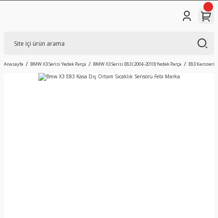
Anasayfa
BMW X3 Serisi Yedek Parça
BMW X3 Serisi E83 (2004-2010) Yedek Parça
E83 Karoseri D