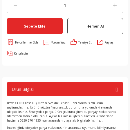
Sepete Ekle
Hemen Al
Yorum Yaz
Tavsiye Et
Paylaş
Karşılaştır
Ürün Bilgisi
Bmw X3 E83 Kasa Dış Ortam Sıcaklık Sensörü Febi Marka isimli ürün
sayfasındasınız. Ürünümüzün fiyatı ve stok durumuna yukarıdaki ekrandan
ulaşabilirsiniz. Bmw yedek parça, ürün grubuna giren bu parçayı stokta varsa
sitemizden satın alabilirsiniz. Ayrıca bizimle müşteri hizmetleri ve whatsapp
hattımız 0530 570 1935 numarasından ulaşarak bilgi alabilirsiniz. .
İncelediğiniz oto yedek parça malzemesinin aracınıza uyumunu bilmiyorsanız