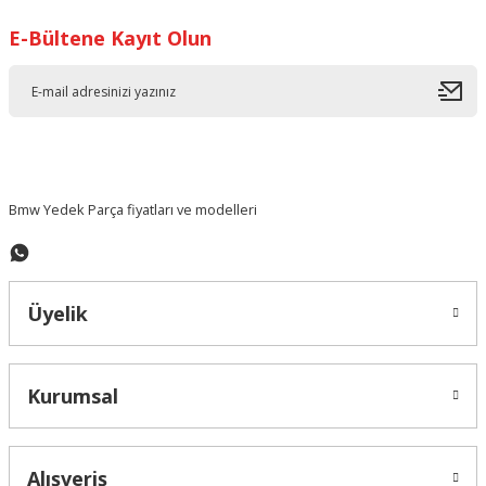
E-Bültene Kayıt Olun
Ürün resmi kalitesiz, bozuk veya görüntülenemiyor.
Ürün açıklamasında eksik bilgiler bulunuyor.
Ürün bilgilerinde hatalar bulunuyor.
Ürün fiyatı diğer sitelerden daha pahalı.
Bu ürüne benzer farklı alternatifler olmalı.
Bmw Yedek Parça fiyatları ve modelleri
Üyelik
Gönder
Kurumsal
Alışveriş