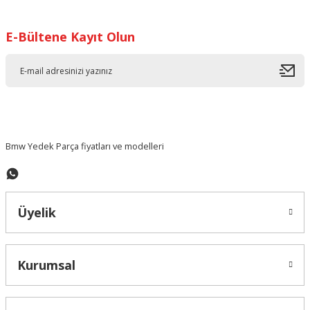
Görüş ve önerileriniz için teşekkür ederiz.
E-Bültene Kayıt Olun
Ürün resmi kalitesiz, bozuk veya görüntülenemiyor.
Ürün açıklamasında eksik bilgiler bulunuyor.
Ürün bilgilerinde hatalar bulunuyor.
Ürün fiyatı diğer sitelerden daha pahalı.
Bu ürüne benzer farklı alternatifler olmalı.
Bmw Yedek Parça fiyatları ve modelleri
Üyelik
Gönder
Kurumsal