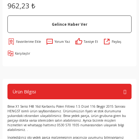
962,23 ₺
Gelince Haber Ver
Yorum Yaz
Tavsiye Et
Paylaş
Karşılaştır
Ürün Bilgisi
Bmw X1 Serisi F48 16d Karbonlu Polen Filtresi 1.5 Dizel 116 Beygir 2015 Sonrası
HENGST isimli ürün sayfasındasınız. Ürünümüzün fiyatı ve stok durumuna
yukarıdaki ekrandan ulaşabilirsiniz. Bmw yedek parça, ürün grubuna giren bu
parçayı stokta varsa sitemizden satın alabilirsiniz. Ayrıca bizimle müşteri
hizmetleri ve whatsapp hattımız 0530 570 1935 numarasından ulaşarak bilgi
alabilirsiniz. .
İncelediğiniz oto yedek parça malzemesinin aracınıza uyumunu bilmiyorsanız