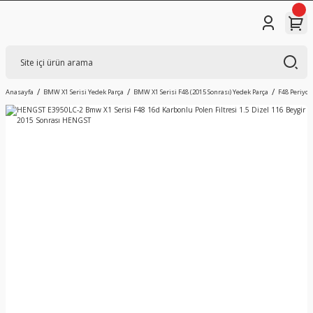
Anasayfa
BMW X1 Serisi Yedek Parça
BMW X1 Serisi F48 (2015 Sonrası) Yedek Parça
F48 Periyo