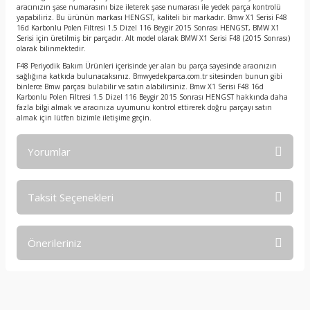
aracınızın şase numarasını bize ileterek şase numarası ile yedek parça kontrolü
yapabiliriz. Bu ürünün markası HENGST, kaliteli bir markadır. Bmw X1 Serisi F48
16d Karbonlu Polen Filtresi 1.5 Dizel 116 Beygir 2015 Sonrası HENGST, BMW X1
Serisi için üretilmiş bir parçadır. Alt model olarak BMW X1 Serisi F48 (2015 Sonrası)
olarak bilinmektedir.
F48 Periyodik Bakım Ürünleri içerisinde yer alan bu parça sayesinde aracınızın
sağlığına katkıda bulunacaksınız. Bmwyedekparca.com.tr sitesinden bunun gibi
binlerce Bmw parçası bulabilir ve satın alabilirsiniz. Bmw X1 Serisi F48 16d
Karbonlu Polen Filtresi 1.5 Dizel 116 Beygir 2015 Sonrası HENGST hakkında daha
fazla bilgi almak ve aracınıza uyumunu kontrol ettirerek doğru parçayı satın
almak için lütfen bizimle iletişime geçin.
Yorumlar
Taksit Seçenekleri
Bu ürüne ilk yorumu siz yapın!
Önerileriniz
Yorum Yaz
Bu ürünün fiyat bilgisi, resim, ürün açıklamalarında ve diğer
konularda yetersiz gördüğünüz noktaları öneri formunu
kullanarak tarafımıza iletebilirsiniz.