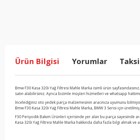
Ürün Bilgisi
Yorumlar
Taksi
Bmw F30 Kasa 320i Yağ Filtresi Mahle Marka isimli ürün sayfasındasını
satın alabilirsiniz. Ayrıca bizimle müşteri hizmetleri ve whatsapp hattım
İncelediğiniz oto yedek parça malzemesinin aracınıza uyumunu bilmiyors
Bmw F30 Kasa 320i Yağ Filtresi Mahle Marka, BMW 3 Serisi için üretilmiş
F30 Periyodik Bakım Ürünleri içerisinde yer alan bu parça sayesinde ar
Kasa 320i Yağ Filtresi Mahle Marka hakkında daha fazla bilgi almak ve ar