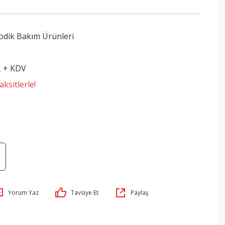
odik Bakım Ürünleri
L + KDV
ksitlerle!
Yorum Yaz
Tavsiye Et
Paylaş