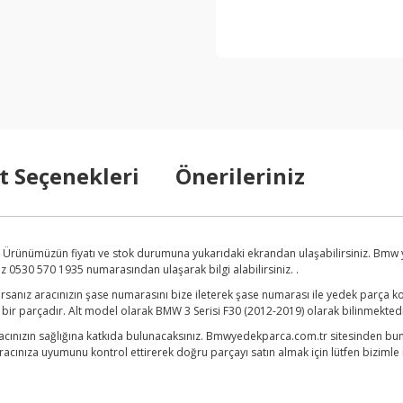
t Seçenekleri
Önerileriniz
z. Ürünümüzün fiyatı ve stok durumuna yukarıdaki ekrandan ulaşabilirsiniz. Bmw
ız 0530 570 1935 numarasından ulaşarak bilgi alabilirsiniz. .
anız aracınızın şase numarasını bize ileterek şase numarası ile yedek parça kon
 bir parçadır. Alt model olarak BMW 3 Serisi F30 (2012-2019) olarak bilinmektedi
acınızın sağlığına katkıda bulunacaksınız. Bmwyedekparca.com.tr sitesinden bunu
acınıza uyumunu kontrol ettirerek doğru parçayı satın almak için lütfen bizimle i