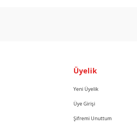
arda yetersiz gördüğünüz noktaları öneri formunu kullanarak tarafımıza ilet
Bu ürüne ilk yorumu siz yapın!
Yorum Yaz
Üyelik
Yeni Üyelik
Gönder
Üye Girişi
Şifremi Unuttum