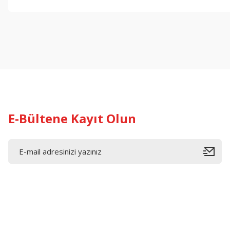
Bu ürünün fiyat bilgisi, resim, ürün açıklamalarında ve diğer konul
Görüş ve önerileriniz için teşekkür ederiz.
Ürün resmi kalitesiz, bozuk veya görüntülenemiyor.
Ürün açıklamasında eksik bilgiler bulunuyor.
Ürün bilgilerinde hatalar bulunuyor.
Ürün fiyatı diğer sitelerden daha pahalı.
Bu ürüne benzer farklı alternatifler olmalı.
E-Bültene Kayıt Olun