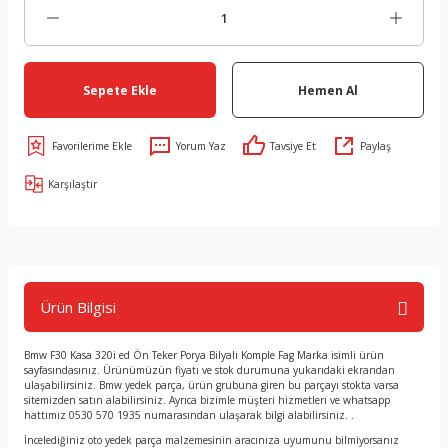
Sepete Ekle
Hemen Al
Yorum Yaz
Tavsiye Et
Paylaş
Karşılaştır
Ürün Bilgisi
Bmw F30 Kasa 320i ed Ön Teker Porya Bilyalı Komple Fag Marka isimli ürün
sayfasındasınız. Ürünümüzün fiyatı ve stok durumuna yukarıdaki ekrandan
ulaşabilirsiniz. Bmw yedek parça, ürün grubuna giren bu parçayı stokta varsa
sitemizden satın alabilirsiniz. Ayrıca bizimle müşteri hizmetleri ve whatsapp
hattımız 0530 570 1935 numarasından ulaşarak bilgi alabilirsiniz. .
İncelediğiniz oto yedek parça malzemesinin aracınıza uyumunu bilmiyorsanız