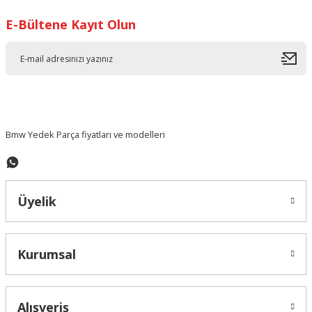
E-Bültene Kayıt Olun
Ürün resmi kalitesiz, bozuk veya görüntülenemiyor.
Ürün açıklamasında eksik bilgiler bulunuyor.
Ürün bilgilerinde hatalar bulunuyor.
Ürün fiyatı diğer sitelerden daha pahalı.
Bu ürüne benzer farklı alternatifler olmalı.
Bmw Yedek Parça fiyatları ve modelleri
Üyelik
Gönder
Kurumsal
Alışveriş