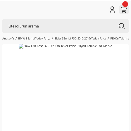
Anasayfa
BMW 3 Serisi Yedek Parça
BMW 3 Serisi F30 (2012-2019) Yedek Parça
F30 Ön Takım V