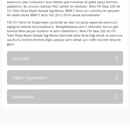
aracınızın şase numarasını bize ileterek şase numarası ile yedek parça kontrolü
yapabiliriz. Bu ürünün markası FAG, kaliteli bir markadır. Bmw F30 Kasa 320i ed
Ön Teker Porya Bilyalı Komple Fag Marka, BMW 3 Serisi için üretilmiş bir parçadır.
Alt model olarak BMW 3 Serisi F30 (2012-2019) olarak bilinmektedir.
F30 Ön Takım Ve Süspansiyon içerisinde yer alan bu parça sayesinde aracınızın
sağlığına katkıda bulunacaksınız. Bmwyedekparca.com.tr sitesinden bunun gibi
binlerce Bmw parçası bulabilir ve satın alabilirsiniz. Bmw F30 Kasa 320i ed Ön
Teker Porya Bilyalı Komple Fag Marka hakkında daha fazla bilgi almak ve aracınıza
uyumunu kontrol ettirerek doğru parçayı satın almak için lütfen bizimle iletişime
geçin.
Yorumlar
Taksit Seçenekleri
Bu ürüne ilk yorumu siz yapın!
Önerileriniz
Yorum Yaz
Bu ürünün fiyat bilgisi, resim, ürün açıklamalarında ve diğer
konularda yetersiz gördüğünüz noktaları öneri formunu
kullanarak tarafımıza iletebilirsiniz.
Görüş ve önerileriniz için teşekkür ederiz.