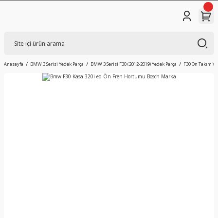
Anasayfa
BMW 3 Serisi Yedek Parça
BMW 3 Serisi F30 (2012-2019) Yedek Parça
F30 Ön Takım V