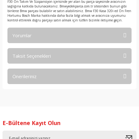
F30 Ön Takım Ve Süspansiyon içerisinde yer alan bu parça sayesinde aracınızın
sağlığına katkıda bulunacaksınız. Bmwyedekparca.com.tr sitesinden bunun gibi
binlerce Bmw parçası bulabilir ve satın alabilirsiniz. Bmw F30 Kasa 320i ed Ön Fren
Hortumu Bosch Marka hakkında daha fazla bilgi almak ve aracınıza uyumunu
kontrol ettirerek doğru parçayı satın almak için lütfen bizimle iletişime geçin.
Yorumlar
Taksit Seçenekleri
Bu ürüne ilk yorumu siz yapın!
Önerileriniz
Yorum Yaz
Bu ürünün fiyat bilgisi, resim, ürün açıklamalarında ve diğer
konularda yetersiz gördüğünüz noktaları öneri formunu
kullanarak tarafımıza iletebilirsiniz.
Görüş ve önerileriniz için teşekkür ederiz.
E-Bültene Kayıt Olun
Ürün resmi kalitesiz, bozuk veya görüntülenemiyor.
Ürün açıklamasında eksik bilgiler bulunuyor.