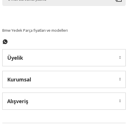
Ürün bilgilerinde hatalar bulunuyor.
Ürün fiyatı diğer sitelerden daha pahalı.
Bu ürüne benzer farklı alternatifler olmalı.
Bmw Yedek Parça fiyatları ve modelleri
Üyelik
Gönder
Kurumsal
Alışveriş