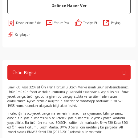
Gelince Haber Ver
Yorum Yaz
Tavsiye Et
Paylaş
Karşılaştır
Ürün Bilgisi
Bmw F30 Kasa 320i ed Ön Fren Hortumu Bosch Marka isimli ürün sayfasındasınız.
Ürünümüzün fiyatı ve stok durumuna yukarıdaki ekrandan ulaşabilirsiniz. Bmw
yedek parça, ürün grubuna giren bu parçayı stokta varsa sitemizden satın
alabilirsiniz. Ayrıca bizimle müşteri hizmetleri ve whatsapp hattımız 0530 570
1935 numarasından ulaşarak bilgi alabilirsiniz. .
İncelediğiniz oto yedek parça malzemesinin aracınıza uyumunu bilmiyorsanız
aracınızın şase numarasını bize ileterek şase numarası ile yedek parça kontrolü
yapabiliriz. Bu ürünün markası BOSCH, kaliteli bir markadır. Bmw F30 Kasa 320i
ed Ön Fren Hortumu Bosch Marka, BMW 3 Serisi için üretilmiş bir parçadır. Alt
model olarak BMW 3 Serisi F30 (2012-2019) olarak bilinmektedir.