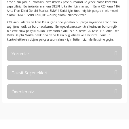
aracınızın şase numarasını bize ileterek şase numarası ile yedek parça kontrolü
yapabiliriz. Bu ürünün markası DELPHI, kaliteli bir markadır. Bmw F20 Kasa 116i
Arka Fren Diski Delphi Marka, BMW 1 Serisi için üretilmiş bir parçadır. Alt model
olarak BMW 1 Serisi F20 (2012-2019) olarak bilinmektedir.
F20 Fren Balatası ve Fren Diski içerisinde yer alan bu parça sayesinde aracınızın
sağlığına katkıda bulunacaksınız. Bmwyedekparca.com.tr sitesinden bunun gibi
binlerce Bmw parçası bulabilir ve satın alabilirsiniz. Bmw F20 Kasa 116i Arka Fren
Diski Delphi Marka hakkında daha fazla bilgi almak ve aracınıza uyumunu
kontrol ettirerek doğru parçayı satın almak için lütfen bizimle iletişime geçin.
Yorumlar
Taksit Seçenekleri
Bu ürüne ilk yorumu siz yapın!
Önerileriniz
Yorum Yaz
Bu ürünün fiyat bilgisi, resim, ürün açıklamalarında ve diğer
konularda yetersiz gördüğünüz noktaları öneri formunu
kullanarak tarafımıza iletebilirsiniz.
Görüş ve önerileriniz için teşekkür ederiz.