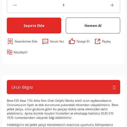
Sepete Ekle
Hemen Al
Yorum Yaz
Tavsiye Et
Paylaş
Karşılaştır
Ürün Bilgisi
Bmw F20 Kasa 116i Arka Fren Diski Delphi Marka isimli ürün sayfasındasınız.
Ürünümüzün fiyatı ve stok durumuna yukarıdaki ekrandan ulaşabilirsiniz. Bmw
yedek parça, ürün grubuna giren bu parçayı stokta varsa sitemizden satın
alabilirsiniz. Ayrıca bizimle müşteri hizmetleri ve whatsapp hattımız 0530 570
1935 numarasından ulaşarak bilgi alabilirsiniz. .
İncelediğiniz oto yedek parça malzemesinin aracınıza uyumunu bilmiyorsanız