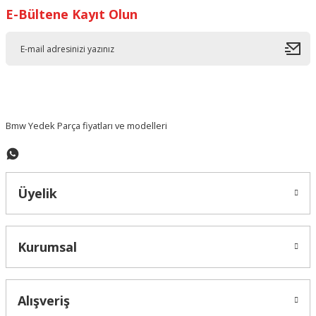
E-Bültene Kayıt Olun
Ürün resmi kalitesiz, bozuk veya görüntülenemiyor.
Ürün açıklamasında eksik bilgiler bulunuyor.
Ürün bilgilerinde hatalar bulunuyor.
Ürün fiyatı diğer sitelerden daha pahalı.
Bu ürüne benzer farklı alternatifler olmalı.
Bmw Yedek Parça fiyatları ve modelleri
Üyelik
Gönder
Kurumsal
Alışveriş