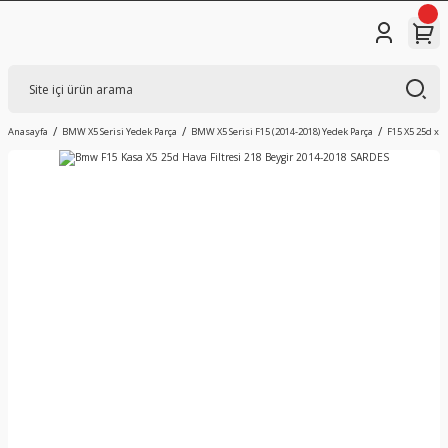
Anasayfa
BMW X5 Serisi Yedek Parça
BMW X5 Serisi F15 (2014-2018) Yedek Parça
F15 X5 25d xDr