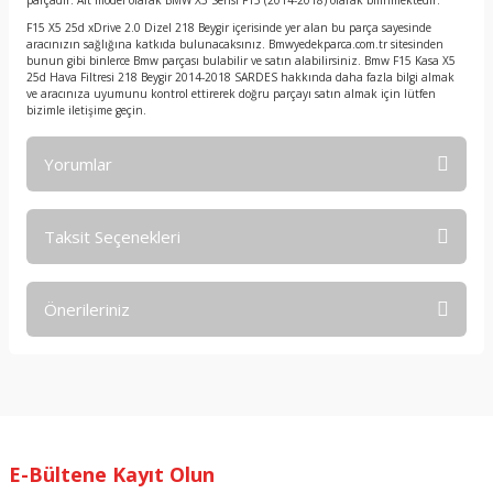
parçadır. Alt model olarak BMW X5 Serisi F15 (2014-2018) olarak bilinmektedir.
F15 X5 25d xDrive 2.0 Dizel 218 Beygir içerisinde yer alan bu parça sayesinde
aracınızın sağlığına katkıda bulunacaksınız. Bmwyedekparca.com.tr sitesinden
bunun gibi binlerce Bmw parçası bulabilir ve satın alabilirsiniz. Bmw F15 Kasa X5
25d Hava Filtresi 218 Beygir 2014-2018 SARDES hakkında daha fazla bilgi almak
ve aracınıza uyumunu kontrol ettirerek doğru parçayı satın almak için lütfen
bizimle iletişime geçin.
Yorumlar
Taksit Seçenekleri
Bu ürüne ilk yorumu siz yapın!
Önerileriniz
Yorum Yaz
Bu ürünün fiyat bilgisi, resim, ürün açıklamalarında ve diğer
konularda yetersiz gördüğünüz noktaları öneri formunu
kullanarak tarafımıza iletebilirsiniz.
Görüş ve önerileriniz için teşekkür ederiz.
E-Bültene Kayıt Olun
Ürün resmi kalitesiz, bozuk veya görüntülenemiyor.