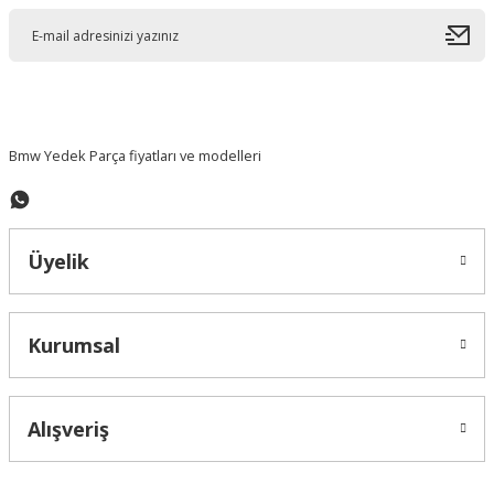
Ürün açıklamasında eksik bilgiler bulunuyor.
Ürün bilgilerinde hatalar bulunuyor.
Ürün fiyatı diğer sitelerden daha pahalı.
Bu ürüne benzer farklı alternatifler olmalı.
Bmw Yedek Parça fiyatları ve modelleri
Üyelik
Gönder
Kurumsal
Alışveriş