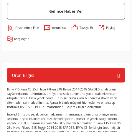
Gelince Haber Ver
Yorum Yaz
Tavsiye Et
Paylaş
Karşılaştır
Ürün Bilgisi
Bmw F15 Kasa X5 25d Hava Filtresi 218 Beygir 2014-2018 SARDES isimli ürün
sayfasındasınız. Ürünümüzün fiyatı ve stok durumuna yukarıdaki ekrandan
ulaşabilirsiniz. Bmw yedek parça, ürün grubuna giren bu parçayı stokta varsa
sitemizden satın alabilirsiniz. Ayrıca bizimle müşteri hizmetleri ve whatsapp
hattımız 0530 570 1935 numarasından ulaşarak bilgi alabilirsiniz. .
İncelediğiniz oto yedek parça malzemesinin aracınıza uyumunu bilmiyorsanız
aracınızın şase numarasını bize ileterek şase numarası ile yedek parça kontrolü
yapabiliriz. Bu ürünün markası SARDES, kaliteli bir markadır. Bmw F15 Kasa X5
25d Hava Filtresi 218 Beygir 2014-2018 SARDES, BMW X5 Serisi için üretilmiş bir