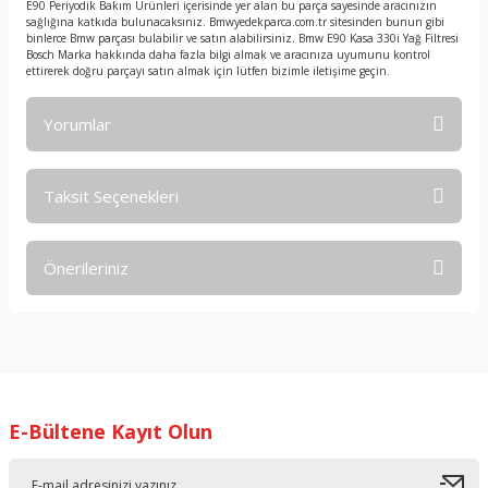
E90 Periyodik Bakım Ürünleri içerisinde yer alan bu parça sayesinde aracınızın
sağlığına katkıda bulunacaksınız. Bmwyedekparca.com.tr sitesinden bunun gibi
binlerce Bmw parçası bulabilir ve satın alabilirsiniz. Bmw E90 Kasa 330i Yağ Filtresi
Bosch Marka hakkında daha fazla bilgi almak ve aracınıza uyumunu kontrol
ettirerek doğru parçayı satın almak için lütfen bizimle iletişime geçin.
Yorumlar
Taksit Seçenekleri
Bu ürüne ilk yorumu siz yapın!
Önerileriniz
Yorum Yaz
Bu ürünün fiyat bilgisi, resim, ürün açıklamalarında ve diğer
konularda yetersiz gördüğünüz noktaları öneri formunu
kullanarak tarafımıza iletebilirsiniz.
Görüş ve önerileriniz için teşekkür ederiz.
E-Bültene Kayıt Olun
Ürün resmi kalitesiz, bozuk veya görüntülenemiyor.
Ürün açıklamasında eksik bilgiler bulunuyor.