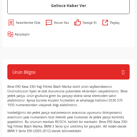
Gelince Haber Ver
Yorum Yaz
Tavsiye Et
Paylaş
Karşılaştır
Ürün Bilgisi
Bmw E90 Kasa 330i Yağ Filtresi Bosch Marka isimli ürün sayfasındasınız.
Ürünümüzün fiyatı ve stok durumuna yukarıdaki ekrandan ulaşabilirsiniz. Bmw
yedek parça, ürün grubuna giren bu parçayı stokta varsa sitemizden satın
alabilirsiniz. Ayrıca bizimle müşteri hizmetleri ve whatsapp hattımız 0530 570
1935 numarasından ulaşarak bilgi alabilirsiniz. .
İncelediğiniz oto yedek parça malzemesinin aracınıza uyumunu bilmiyorsanız
aracınızın şase numarasını bize ileterek şase numarası ile yedek parça kontrolü
yapabiliriz. Bu ürünün markası BOSCH, kaliteli bir markadır. Bmw E90 Kasa 330i
Yağ Filtresi Bosch Marka, BMW 3 Serisi için üretilmiş bir parçadır. Alt model olarak
BMW 3 Serisi E90 (2005-2012) olarak bilinmektedir.