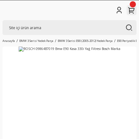
Anasayfa
BMW 3 Serisi Yedek Parça
BMW 3 Serisi E90 (2005-2012) Yedek Parça
E90 Periyodik B