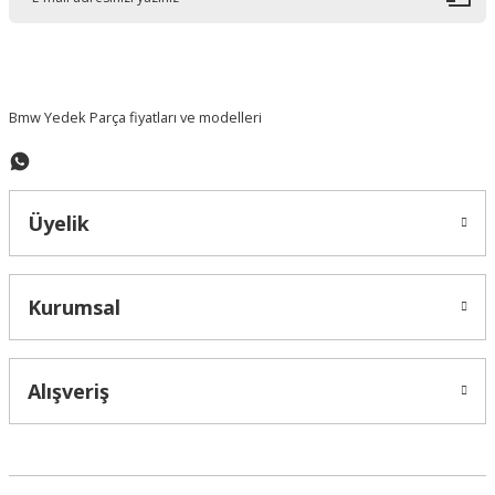
Ürün bilgilerinde hatalar bulunuyor.
Ürün fiyatı diğer sitelerden daha pahalı.
Bu ürüne benzer farklı alternatifler olmalı.
Bmw Yedek Parça fiyatları ve modelleri
Üyelik
Gönder
Kurumsal
Alışveriş