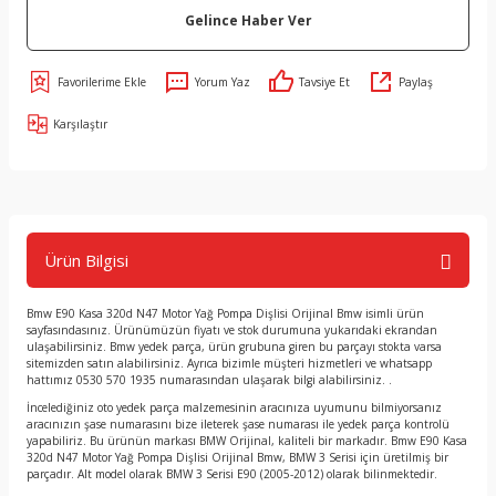
Gelince Haber Ver
Yorum Yaz
Tavsiye Et
Paylaş
Karşılaştır
Ürün Bilgisi
Bmw E90 Kasa 320d N47 Motor Yağ Pompa Dişlisi Orijinal Bmw isimli ürün
sayfasındasınız. Ürünümüzün fiyatı ve stok durumuna yukarıdaki ekrandan
ulaşabilirsiniz. Bmw yedek parça, ürün grubuna giren bu parçayı stokta varsa
sitemizden satın alabilirsiniz. Ayrıca bizimle müşteri hizmetleri ve whatsapp
hattımız 0530 570 1935 numarasından ulaşarak bilgi alabilirsiniz. .
İncelediğiniz oto yedek parça malzemesinin aracınıza uyumunu bilmiyorsanız
aracınızın şase numarasını bize ileterek şase numarası ile yedek parça kontrolü
yapabiliriz. Bu ürünün markası BMW Orijinal, kaliteli bir markadır. Bmw E90 Kasa
320d N47 Motor Yağ Pompa Dişlisi Orijinal Bmw, BMW 3 Serisi için üretilmiş bir
parçadır. Alt model olarak BMW 3 Serisi E90 (2005-2012) olarak bilinmektedir.