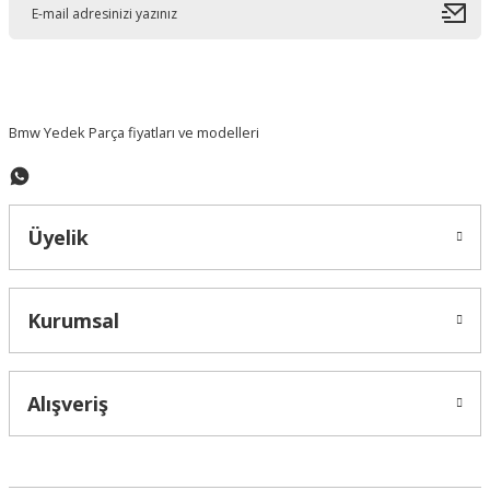
Ürün bilgilerinde hatalar bulunuyor.
Ürün fiyatı diğer sitelerden daha pahalı.
Bu ürüne benzer farklı alternatifler olmalı.
Bmw Yedek Parça fiyatları ve modelleri
Üyelik
Gönder
Kurumsal
Alışveriş