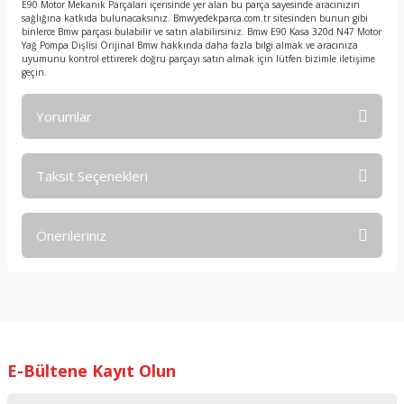
E90 Motor Mekanik Parçaları içerisinde yer alan bu parça sayesinde aracınızın
sağlığına katkıda bulunacaksınız. Bmwyedekparca.com.tr sitesinden bunun gibi
binlerce Bmw parçası bulabilir ve satın alabilirsiniz. Bmw E90 Kasa 320d N47 Motor
Yağ Pompa Dişlisi Orijinal Bmw hakkında daha fazla bilgi almak ve aracınıza
uyumunu kontrol ettirerek doğru parçayı satın almak için lütfen bizimle iletişime
geçin.
Yorumlar
Taksit Seçenekleri
Bu ürüne ilk yorumu siz yapın!
Önerileriniz
Yorum Yaz
Bu ürünün fiyat bilgisi, resim, ürün açıklamalarında ve diğer
konularda yetersiz gördüğünüz noktaları öneri formunu
kullanarak tarafımıza iletebilirsiniz.
Görüş ve önerileriniz için teşekkür ederiz.
E-Bültene Kayıt Olun
Ürün resmi kalitesiz, bozuk veya görüntülenemiyor.
Ürün açıklamasında eksik bilgiler bulunuyor.