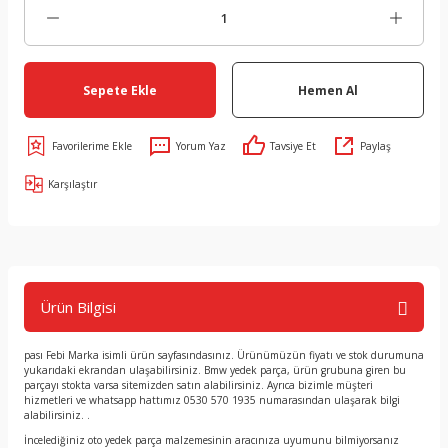
Sepete Ekle
Hemen Al
Yorum Yaz
Tavsiye Et
Paylaş
Karşılaştır
Ürün Bilgisi
pası Febi Marka isimli ürün sayfasındasınız. Ürünümüzün fiyatı ve stok durumuna
yukarıdaki ekrandan ulaşabilirsiniz. Bmw yedek parça, ürün grubuna giren bu
parçayı stokta varsa sitemizden satın alabilirsiniz. Ayrıca bizimle müşteri
hizmetleri ve whatsapp hattımız 0530 570 1935 numarasından ulaşarak bilgi
alabilirsiniz. .
İncelediğiniz oto yedek parça malzemesinin aracınıza uyumunu bilmiyorsanız