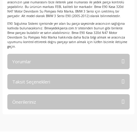
aracınızın şase numarasını bize ileterek şase numarası ile yedek parça kontrolü
yapabiliriz. Bu ürünün markası FEBI, kaliteli bir markadır. Bmw E90 Kasa 320d
N47 Motor Devirdaim Su Pompası Febi Marka, BMW 3 Serisi için üretilmiş bir
parçadır. Alt model olarak BMW 3 Serisi E90 (2005-2012) olarak bilinmektedir.
E90 Soğutma Sistemi içerisinde yer alan bu parça sayesinde aracınızın sağlığına
katkıda bulunacaksınız. Bmwyedekparca.com.tr sitesinden bunun gibi binlerce
Bmw parçası bulabilir ve satın alabilirsiniz. Bmw E90 Kasa 320d N47 Motor
Devirdaim Su Pompası Febi Marka hakkında daha fazla bilgi almak ve aracınıza
uyumunu kontrol ettirerek doğru parçayı satın almak için lütfen bizimle iletişime
geçin.
Yorumlar
Taksit Seçenekleri
Bu ürüne ilk yorumu siz yapın!
Önerileriniz
Yorum Yaz
Bu ürünün fiyat bilgisi, resim, ürün açıklamalarında ve diğer
konularda yetersiz gördüğünüz noktaları öneri formunu
kullanarak tarafımıza iletebilirsiniz.
Görüş ve önerileriniz için teşekkür ederiz.