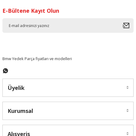
E-Bültene Kayıt Olun
Ürün resmi kalitesiz, bozuk veya görüntülenemiyor.
Ürün açıklamasında eksik bilgiler bulunuyor.
Ürün bilgilerinde hatalar bulunuyor.
Ürün fiyatı diğer sitelerden daha pahalı.
Bu ürüne benzer farklı alternatifler olmalı.
Bmw Yedek Parça fiyatları ve modelleri
Üyelik
Gönder
Kurumsal
Alışveriş