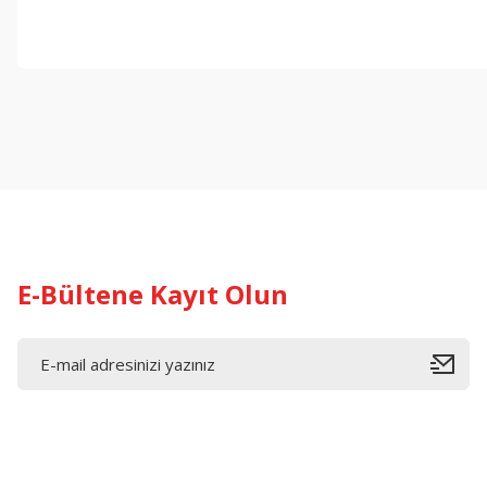
Bu ürünün fiyat bilgisi, resim, ürün açıklamalarında ve diğer konul
Görüş ve önerileriniz için teşekkür ederiz.
Ürün resmi kalitesiz, bozuk veya görüntülenemiyor.
Ürün açıklamasında eksik bilgiler bulunuyor.
Ürün bilgilerinde hatalar bulunuyor.
Ürün fiyatı diğer sitelerden daha pahalı.
Bu ürüne benzer farklı alternatifler olmalı.
E-Bültene Kayıt Olun