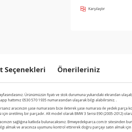
Karşılaştır
t Seçenekleri
Önerileriniz
yfasındasınız. Ürünümüzün fiyatı ve stok durumuna yukarıdaki ekrandan ulaşabi
tsapp hattımız 0530 570 1935 numarasından ulaşarak bilgi alabilirsiniz. .
anız aracınızın şase numarasını bize ileterek şase numarası ile yedek parça kon
çin üretilmiş bir parçadır. Alt model olarak BMW 3 Serisi E90 (2005-2012) olara
acınızın sağlığına katkıda bulunacaksınız. Bmwyedekparca.com.tr sitesinden bunu
i almak ve aracınıza uyumunu kontrol ettirerek doğru parçayı satın almak için lü