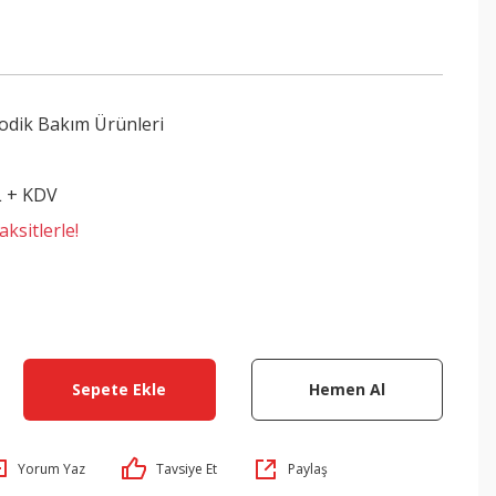
odik Bakım Ürünleri
L + KDV
ksitlerle!
Sepete Ekle
Hemen Al
Yorum Yaz
Tavsiye Et
Paylaş