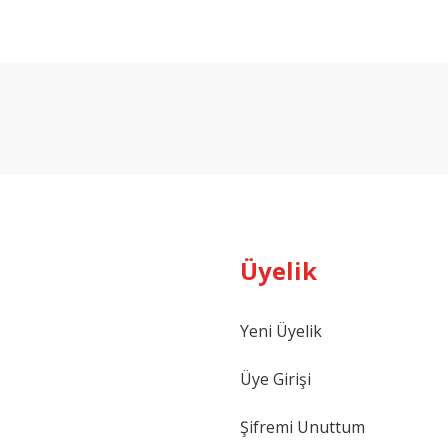
arda yetersiz gördüğünüz noktaları öneri formunu kullanarak tarafımıza ilet
Bu ürüne ilk yorumu siz yapın!
Yorum Yaz
Üyelik
Yeni Üyelik
Gönder
Üye Girişi
Şifremi Unuttum