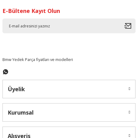
E-Bültene Kayıt Olun
Ürün resmi kalitesiz, bozuk veya görüntülenemiyor.
Ürün açıklamasında eksik bilgiler bulunuyor.
Ürün bilgilerinde hatalar bulunuyor.
Ürün fiyatı diğer sitelerden daha pahalı.
Bu ürüne benzer farklı alternatifler olmalı.
Bmw Yedek Parça fiyatları ve modelleri
Üyelik
Gönder
Kurumsal
Alışveriş