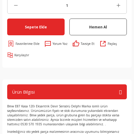
Sepete Ekle
Hemen Al
Yorum Yaz
Tavsiye Et
Paylaş
Karşılaştır
Ürün Bilgisi
Bmw E87 Kasa 120i Eksantrik Devir Sensörü Delphi Marka isimli ürün
sayfasındasınız. Ürünümüzün fiyatı ve stok durumuna yukarıdaki ekrandan
ulaşabilirsiniz. Bmw yedek parça, ürün grubuna giren bu parçayı stokta varsa
sitemizden satın alabilirsiniz. Ayrıca bizimle müşteri hizmetleri ve whatsapp
hattımız 0530 570 1935 numarasından ulaşarak bilgi alabilirsiniz. .
İncelediğiniz oto yedek parça malzemesinin aracınıza uyumunu bilmiyorsanız