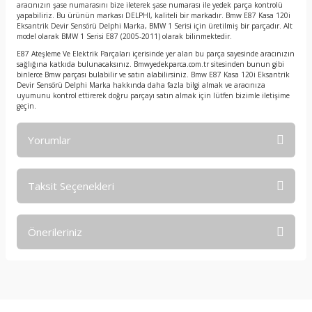
aracınızın şase numarasını bize ileterek şase numarası ile yedek parça kontrolü
yapabiliriz. Bu ürünün markası DELPHI, kaliteli bir markadır. Bmw E87 Kasa 120i
Eksantrik Devir Sensörü Delphi Marka, BMW 1 Serisi için üretilmiş bir parçadır. Alt
model olarak BMW 1 Serisi E87 (2005-2011) olarak bilinmektedir.
E87 Ateşleme Ve Elektrik Parçaları içerisinde yer alan bu parça sayesinde aracınızın
sağlığına katkıda bulunacaksınız. Bmwyedekparca.com.tr sitesinden bunun gibi
binlerce Bmw parçası bulabilir ve satın alabilirsiniz. Bmw E87 Kasa 120i Eksantrik
Devir Sensörü Delphi Marka hakkında daha fazla bilgi almak ve aracınıza
uyumunu kontrol ettirerek doğru parçayı satın almak için lütfen bizimle iletişime
geçin.
Yorumlar
Taksit Seçenekleri
Bu ürüne ilk yorumu siz yapın!
Önerileriniz
Yorum Yaz
Bu ürünün fiyat bilgisi, resim, ürün açıklamalarında ve diğer
konularda yetersiz gördüğünüz noktaları öneri formunu
kullanarak tarafımıza iletebilirsiniz.
Görüş ve önerileriniz için teşekkür ederiz.