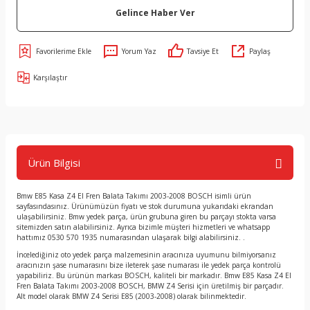
Gelince Haber Ver
Yorum Yaz
Tavsiye Et
Paylaş
Karşılaştır
Ürün Bilgisi
Bmw E85 Kasa Z4 El Fren Balata Takımı 2003-2008 BOSCH isimli ürün
sayfasındasınız. Ürünümüzün fiyatı ve stok durumuna yukarıdaki ekrandan
ulaşabilirsiniz. Bmw yedek parça, ürün grubuna giren bu parçayı stokta varsa
sitemizden satın alabilirsiniz. Ayrıca bizimle müşteri hizmetleri ve whatsapp
hattımız 0530 570 1935 numarasından ulaşarak bilgi alabilirsiniz. .
İncelediğiniz oto yedek parça malzemesinin aracınıza uyumunu bilmiyorsanız
aracınızın şase numarasını bize ileterek şase numarası ile yedek parça kontrolü
yapabiliriz. Bu ürünün markası BOSCH, kaliteli bir markadır. Bmw E85 Kasa Z4 El
Fren Balata Takımı 2003-2008 BOSCH, BMW Z4 Serisi için üretilmiş bir parçadır.
Alt model olarak BMW Z4 Serisi E85 (2003-2008) olarak bilinmektedir.