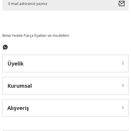
Ürün bilgilerinde hatalar bulunuyor.
Ürün fiyatı diğer sitelerden daha pahalı.
Bu ürüne benzer farklı alternatifler olmalı.
Bmw Yedek Parça fiyatları ve modelleri
Üyelik
Gönder
Kurumsal
Alışveriş