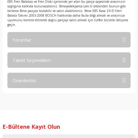
E85 Fren Balatası ve Fren Diski içerisinde yer alan bu parça sayesinde aracınızın
sağlığına katkıda bulunacaksınız. Bmwyedekparca.com.tr sitesinden bunun gibi
binlerce Bmw parçası bulabilir ve satın alabilirsiniz. Bmw E85 Kasa Z4 El Fren
Balata Takımı 2003-2008 BOSCH hakkında daha fazla bilgi almak ve aracınıza
uyumunu kontrol ettirerek doğru parçayı satın almak için lütfen bizimle iletişime
geçin.
Yorumlar
Taksit Seçenekleri
Bu ürüne ilk yorumu siz yapın!
Önerileriniz
Yorum Yaz
Bu ürünün fiyat bilgisi, resim, ürün açıklamalarında ve diğer
konularda yetersiz gördüğünüz noktaları öneri formunu
kullanarak tarafımıza iletebilirsiniz.
Görüş ve önerileriniz için teşekkür ederiz.
E-Bültene Kayıt Olun
Ürün resmi kalitesiz, bozuk veya görüntülenemiyor.
Ürün açıklamasında eksik bilgiler bulunuyor.