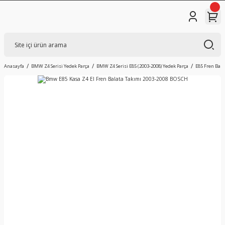
Anasayfa
BMW Z4 Serisi Yedek Parça
BMW Z4 Serisi E85 (2003-2008) Yedek Parça
E85 Fren Bala