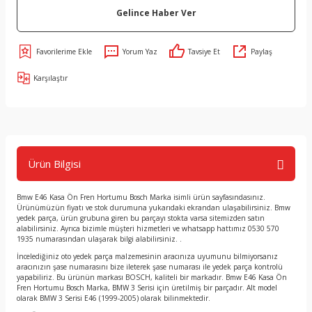
Gelince Haber Ver
Yorum Yaz
Tavsiye Et
Paylaş
Karşılaştır
Ürün Bilgisi
Bmw E46 Kasa Ön Fren Hortumu Bosch Marka isimli ürün sayfasındasınız.
Ürünümüzün fiyatı ve stok durumuna yukarıdaki ekrandan ulaşabilirsiniz. Bmw
yedek parça, ürün grubuna giren bu parçayı stokta varsa sitemizden satın
alabilirsiniz. Ayrıca bizimle müşteri hizmetleri ve whatsapp hattımız 0530 570
1935 numarasından ulaşarak bilgi alabilirsiniz. .
İncelediğiniz oto yedek parça malzemesinin aracınıza uyumunu bilmiyorsanız
aracınızın şase numarasını bize ileterek şase numarası ile yedek parça kontrolü
yapabiliriz. Bu ürünün markası BOSCH, kaliteli bir markadır. Bmw E46 Kasa Ön
Fren Hortumu Bosch Marka, BMW 3 Serisi için üretilmiş bir parçadır. Alt model
olarak BMW 3 Serisi E46 (1999-2005) olarak bilinmektedir.