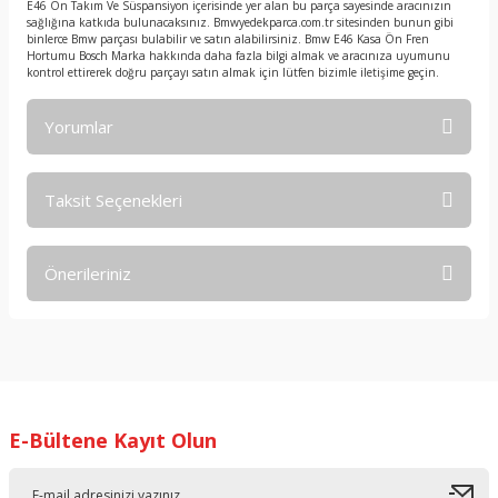
E46 Ön Takım Ve Süspansiyon içerisinde yer alan bu parça sayesinde aracınızın
sağlığına katkıda bulunacaksınız. Bmwyedekparca.com.tr sitesinden bunun gibi
binlerce Bmw parçası bulabilir ve satın alabilirsiniz. Bmw E46 Kasa Ön Fren
Hortumu Bosch Marka hakkında daha fazla bilgi almak ve aracınıza uyumunu
kontrol ettirerek doğru parçayı satın almak için lütfen bizimle iletişime geçin.
Yorumlar
Taksit Seçenekleri
Bu ürüne ilk yorumu siz yapın!
Önerileriniz
Yorum Yaz
Bu ürünün fiyat bilgisi, resim, ürün açıklamalarında ve diğer
konularda yetersiz gördüğünüz noktaları öneri formunu
kullanarak tarafımıza iletebilirsiniz.
Görüş ve önerileriniz için teşekkür ederiz.
E-Bültene Kayıt Olun
Ürün resmi kalitesiz, bozuk veya görüntülenemiyor.
Ürün açıklamasında eksik bilgiler bulunuyor.