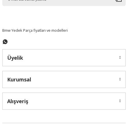
Ürün bilgilerinde hatalar bulunuyor.
Ürün fiyatı diğer sitelerden daha pahalı.
Bu ürüne benzer farklı alternatifler olmalı.
Bmw Yedek Parça fiyatları ve modelleri
Üyelik
Gönder
Kurumsal
Alışveriş