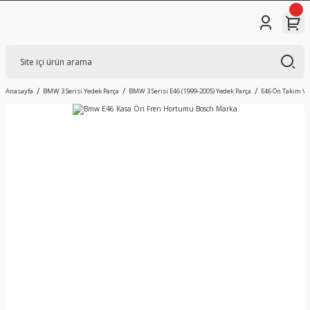
Anasayfa
BMW 3 Serisi Yedek Parça
BMW 3 Serisi E46 (1999-2005) Yedek Parça
E46 Ön Takım V