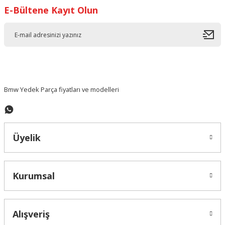
E-Bültene Kayıt Olun
Ürün resmi kalitesiz, bozuk veya görüntülenemiyor.
Ürün açıklamasında eksik bilgiler bulunuyor.
Ürün bilgilerinde hatalar bulunuyor.
Ürün fiyatı diğer sitelerden daha pahalı.
Bu ürüne benzer farklı alternatifler olmalı.
Bmw Yedek Parça fiyatları ve modelleri
Üyelik
Gönder
Kurumsal
Alışveriş