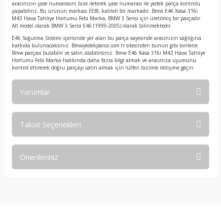
aracınızın şase numarasını bize ileterek şase numarası ile yedek parça kontrolü
yapabiliriz. Bu ürünün markası FEBI, kaliteli bir markadır. Bmw E46 Kasa 316i
M43 Hava Tahliye Hortumu Febi Marka, BMW 3 Serisi için üretilmiş bir parçadır.
Alt model olarak BMW 3 Serisi E46 (1999-2005) olarak bilinmektedir.
E46 Soğutma Sistemi içerisinde yer alan bu parça sayesinde aracınızın sağlığına
katkıda bulunacaksınız. Bmwyedekparca.com.tr sitesinden bunun gibi binlerce
Bmw parçası bulabilir ve satın alabilirsiniz. Bmw E46 Kasa 316i M43 Hava Tahliye
Hortumu Febi Marka hakkında daha fazla bilgi almak ve aracınıza uyumunu
kontrol ettirerek doğru parçayı satın almak için lütfen bizimle iletişime geçin.
Yorumlar
Taksit Seçenekleri
Bu ürüne ilk yorumu siz yapın!
Önerileriniz
Yorum Yaz
Bu ürünün fiyat bilgisi, resim, ürün açıklamalarında ve diğer
konularda yetersiz gördüğünüz noktaları öneri formunu
kullanarak tarafımıza iletebilirsiniz.
Görüş ve önerileriniz için teşekkür ederiz.