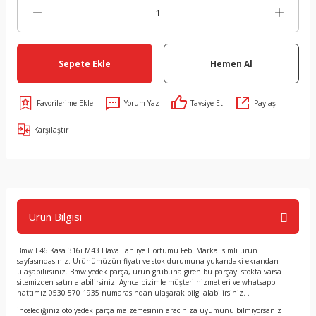
Sepete Ekle
Hemen Al
Yorum Yaz
Tavsiye Et
Paylaş
Karşılaştır
Ürün Bilgisi
Bmw E46 Kasa 316i M43 Hava Tahliye Hortumu Febi Marka isimli ürün
sayfasındasınız. Ürünümüzün fiyatı ve stok durumuna yukarıdaki ekrandan
ulaşabilirsiniz. Bmw yedek parça, ürün grubuna giren bu parçayı stokta varsa
sitemizden satın alabilirsiniz. Ayrıca bizimle müşteri hizmetleri ve whatsapp
hattımız 0530 570 1935 numarasından ulaşarak bilgi alabilirsiniz. .
İncelediğiniz oto yedek parça malzemesinin aracınıza uyumunu bilmiyorsanız