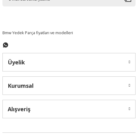
Ürün bilgilerinde hatalar bulunuyor.
Ürün fiyatı diğer sitelerden daha pahalı.
Bu ürüne benzer farklı alternatifler olmalı.
Bmw Yedek Parça fiyatları ve modelleri
Üyelik
Gönder
Kurumsal
Alışveriş