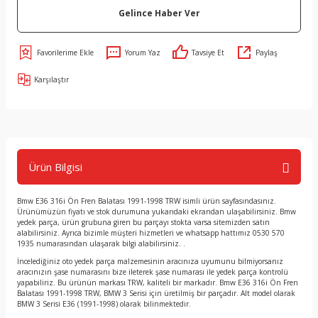
Gelince Haber Ver
Yorum Yaz
Tavsiye Et
Paylaş
Karşılaştır
Ürün Bilgisi
Bmw E36 316i Ön Fren Balatası 1991-1998 TRW isimli ürün sayfasındasınız.
Ürünümüzün fiyatı ve stok durumuna yukarıdaki ekrandan ulaşabilirsiniz. Bmw
yedek parça, ürün grubuna giren bu parçayı stokta varsa sitemizden satın
alabilirsiniz. Ayrıca bizimle müşteri hizmetleri ve whatsapp hattımız 0530 570
1935 numarasından ulaşarak bilgi alabilirsiniz. .
İncelediğiniz oto yedek parça malzemesinin aracınıza uyumunu bilmiyorsanız
aracınızın şase numarasını bize ileterek şase numarası ile yedek parça kontrolü
yapabiliriz. Bu ürünün markası TRW, kaliteli bir markadır. Bmw E36 316i Ön Fren
Balatası 1991-1998 TRW, BMW 3 Serisi için üretilmiş bir parçadır. Alt model olarak
BMW 3 Serisi E36 (1991-1998) olarak bilinmektedir.