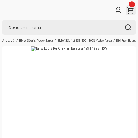
Anasayfa
BMW 3 Serisi Yedek Parça
BMW 3 Serisi E36 (1991-1998) Yedek Parça
E36 Fren Balatas