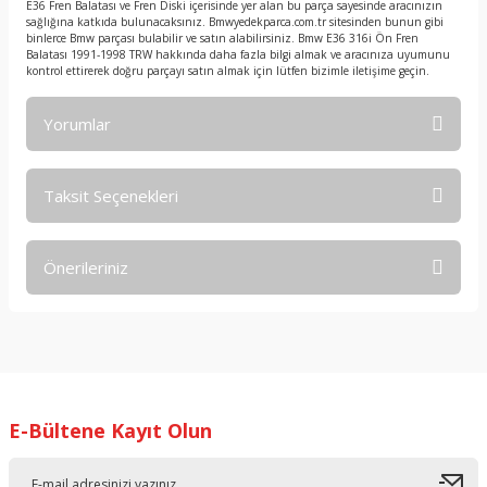
E36 Fren Balatası ve Fren Diski içerisinde yer alan bu parça sayesinde aracınızın
sağlığına katkıda bulunacaksınız. Bmwyedekparca.com.tr sitesinden bunun gibi
binlerce Bmw parçası bulabilir ve satın alabilirsiniz. Bmw E36 316i Ön Fren
Balatası 1991-1998 TRW hakkında daha fazla bilgi almak ve aracınıza uyumunu
kontrol ettirerek doğru parçayı satın almak için lütfen bizimle iletişime geçin.
Yorumlar
Taksit Seçenekleri
Bu ürüne ilk yorumu siz yapın!
Önerileriniz
Yorum Yaz
Bu ürünün fiyat bilgisi, resim, ürün açıklamalarında ve diğer
konularda yetersiz gördüğünüz noktaları öneri formunu
kullanarak tarafımıza iletebilirsiniz.
Görüş ve önerileriniz için teşekkür ederiz.
E-Bültene Kayıt Olun
Ürün resmi kalitesiz, bozuk veya görüntülenemiyor.
Ürün açıklamasında eksik bilgiler bulunuyor.