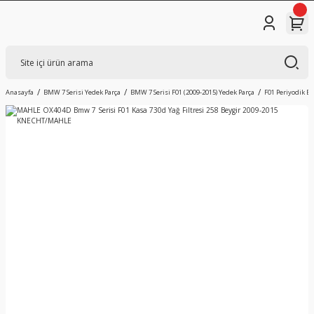
Anasayfa
BMW 7 Serisi Yedek Parça
BMW 7 Serisi F01 (2009-2015) Yedek Parça
F01 Periyodik B