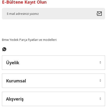
E-Bültene Kayıt Olun
Ürün resmi kalitesiz, bozuk veya görüntülenemiyor.
Ürün açıklamasında eksik bilgiler bulunuyor.
Ürün bilgilerinde hatalar bulunuyor.
Ürün fiyatı diğer sitelerden daha pahalı.
Bu ürüne benzer farklı alternatifler olmalı.
Bmw Yedek Parça fiyatları ve modelleri
Üyelik
Gönder
Kurumsal
Alışveriş