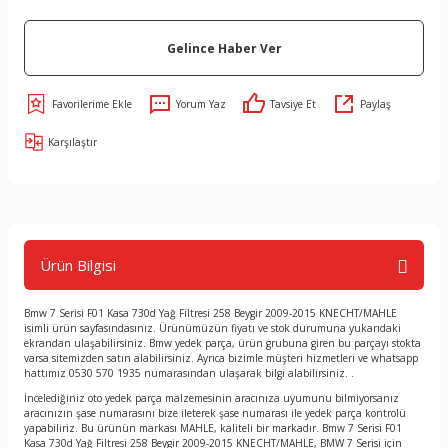
Gelince Haber Ver
Yorum Yaz
Tavsiye Et
Paylaş
Karşılaştır
Ürün Bilgisi
Bmw 7 Serisi F01 Kasa 730d Yağ Filtresi 258 Beygir 2009-2015 KNECHT/MAHLE
isimli ürün sayfasındasınız. Ürünümüzün fiyatı ve stok durumuna yukarıdaki
ekrandan ulaşabilirsiniz. Bmw yedek parça, ürün grubuna giren bu parçayı stokta
varsa sitemizden satın alabilirsiniz. Ayrıca bizimle müşteri hizmetleri ve whatsapp
hattımız 0530 570 1935 numarasından ulaşarak bilgi alabilirsiniz. .
İncelediğiniz oto yedek parça malzemesinin aracınıza uyumunu bilmiyorsanız
aracınızın şase numarasını bize ileterek şase numarası ile yedek parça kontrolü
yapabiliriz. Bu ürünün markası MAHLE, kaliteli bir markadır. Bmw 7 Serisi F01
Kasa 730d Yağ Filtresi 258 Beygir 2009-2015 KNECHT/MAHLE, BMW 7 Serisi için