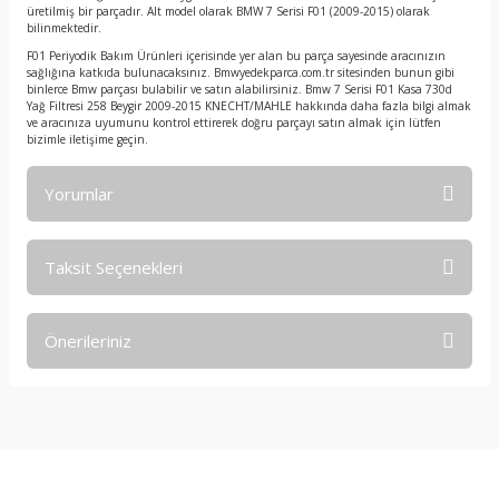
üretilmiş bir parçadır. Alt model olarak BMW 7 Serisi F01 (2009-2015) olarak
bilinmektedir.
F01 Periyodik Bakım Ürünleri içerisinde yer alan bu parça sayesinde aracınızın
sağlığına katkıda bulunacaksınız. Bmwyedekparca.com.tr sitesinden bunun gibi
binlerce Bmw parçası bulabilir ve satın alabilirsiniz. Bmw 7 Serisi F01 Kasa 730d
Yağ Filtresi 258 Beygir 2009-2015 KNECHT/MAHLE hakkında daha fazla bilgi almak
ve aracınıza uyumunu kontrol ettirerek doğru parçayı satın almak için lütfen
bizimle iletişime geçin.
Yorumlar
Taksit Seçenekleri
Bu ürüne ilk yorumu siz yapın!
Önerileriniz
Yorum Yaz
Bu ürünün fiyat bilgisi, resim, ürün açıklamalarında ve diğer
konularda yetersiz gördüğünüz noktaları öneri formunu
kullanarak tarafımıza iletebilirsiniz.
Görüş ve önerileriniz için teşekkür ederiz.