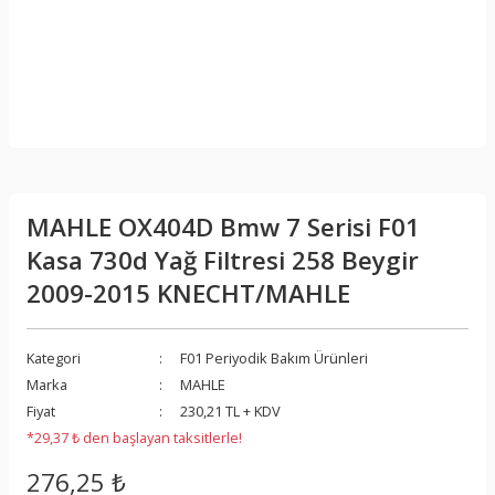
MAHLE OX404D Bmw 7 Serisi F01
Kasa 730d Yağ Filtresi 258 Beygir
2009-2015 KNECHT/MAHLE
Kategori
F01 Periyodik Bakım Ürünleri
Marka
MAHLE
Fiyat
230,21 TL + KDV
*29,37 ₺ den başlayan taksitlerle!
276,25 ₺