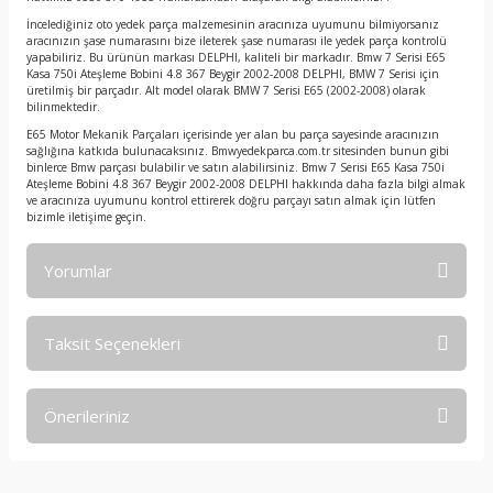
İncelediğiniz oto yedek parça malzemesinin aracınıza uyumunu bilmiyorsanız
aracınızın şase numarasını bize ileterek şase numarası ile yedek parça kontrolü
yapabiliriz. Bu ürünün markası DELPHI, kaliteli bir markadır. Bmw 7 Serisi E65
Kasa 750i Ateşleme Bobini 4.8 367 Beygir 2002-2008 DELPHI, BMW 7 Serisi için
üretilmiş bir parçadır. Alt model olarak BMW 7 Serisi E65 (2002-2008) olarak
bilinmektedir.
E65 Motor Mekanik Parçaları içerisinde yer alan bu parça sayesinde aracınızın
sağlığına katkıda bulunacaksınız. Bmwyedekparca.com.tr sitesinden bunun gibi
binlerce Bmw parçası bulabilir ve satın alabilirsiniz. Bmw 7 Serisi E65 Kasa 750i
Ateşleme Bobini 4.8 367 Beygir 2002-2008 DELPHI hakkında daha fazla bilgi almak
ve aracınıza uyumunu kontrol ettirerek doğru parçayı satın almak için lütfen
bizimle iletişime geçin.
Yorumlar
Taksit Seçenekleri
Bu ürüne ilk yorumu siz yapın!
Önerileriniz
Yorum Yaz
Bu ürünün fiyat bilgisi, resim, ürün açıklamalarında ve diğer
konularda yetersiz gördüğünüz noktaları öneri formunu