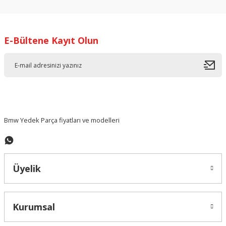
kullanarak tarafımıza iletebilirsiniz.
Görüş ve önerileriniz için teşekkür ederiz.
E-Bültene Kayıt Olun
Ürün resmi kalitesiz, bozuk veya görüntülenemiyor.
Ürün açıklamasında eksik bilgiler bulunuyor.
Ürün bilgilerinde hatalar bulunuyor.
Ürün fiyatı diğer sitelerden daha pahalı.
Bu ürüne benzer farklı alternatifler olmalı.
Bmw Yedek Parça fiyatları ve modelleri
Üyelik
Gönder
Kurumsal