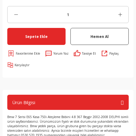
Sepete Ekle
Hemen Al
Yorum Yaz
Tavsiye Et
Paylaş
Karşılaştır
Ürün Bilgisi
Bmw 7 Serisi E65 Kasa 750i Ateşleme Bobini 4.8 367 Beygir 2002-2008 DELPHI isimli
ürün sayfasındasınız. Ürünümüzün fiyatı ve stok durumuna yukarıdaki ekrandan
ulaşabilirsiniz. Bmw yedek parça, ürün grubuna giren bu parçayı stokta varsa
sitemizden satın alabilirsiniz. Ayrıca bizimle müşteri hizmetleri ve whatsapp
hattımız 0530 570 1935 numarasından ulaşarak bilgi alabilirsiniz. .