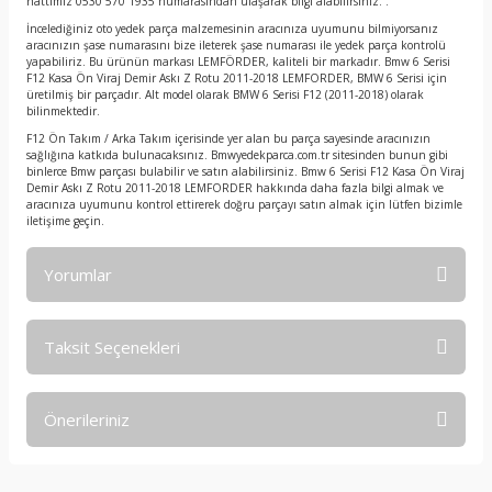
hattımız 0530 570 1935 numarasından ulaşarak bilgi alabilirsiniz. .
İncelediğiniz oto yedek parça malzemesinin aracınıza uyumunu bilmiyorsanız
aracınızın şase numarasını bize ileterek şase numarası ile yedek parça kontrolü
yapabiliriz. Bu ürünün markası LEMFÖRDER, kaliteli bir markadır. Bmw 6 Serisi
F12 Kasa Ön Viraj Demir Askı Z Rotu 2011-2018 LEMFORDER, BMW 6 Serisi için
üretilmiş bir parçadır. Alt model olarak BMW 6 Serisi F12 (2011-2018) olarak
bilinmektedir.
F12 Ön Takım / Arka Takım içerisinde yer alan bu parça sayesinde aracınızın
sağlığına katkıda bulunacaksınız. Bmwyedekparca.com.tr sitesinden bunun gibi
binlerce Bmw parçası bulabilir ve satın alabilirsiniz. Bmw 6 Serisi F12 Kasa Ön Viraj
Demir Askı Z Rotu 2011-2018 LEMFORDER hakkında daha fazla bilgi almak ve
aracınıza uyumunu kontrol ettirerek doğru parçayı satın almak için lütfen bizimle
iletişime geçin.
Yorumlar
Taksit Seçenekleri
Bu ürüne ilk yorumu siz yapın!
Önerileriniz
Yorum Yaz
Bu ürünün fiyat bilgisi, resim, ürün açıklamalarında ve diğer