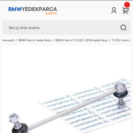
Anasayfa
BMW 6 Serisi Yedek Parça
BMW 6 Serisi F12 (2011-2018) Yedek Parça
F12 Ön Takım / 