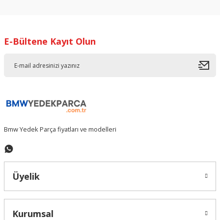
konularda yetersiz gördüğünüz noktaları öneri formunu
kullanarak tarafımıza iletebilirsiniz.
Görüş ve önerileriniz için teşekkür ederiz.
E-Bültene Kayıt Olun
Ürün resmi kalitesiz, bozuk veya görüntülenemiyor.
Ürün açıklamasında eksik bilgiler bulunuyor.
Ürün bilgilerinde hatalar bulunuyor.
Ürün fiyatı diğer sitelerden daha pahalı.
Bu ürüne benzer farklı alternatifler olmalı.
Bmw Yedek Parça fiyatları ve modelleri
Gönder
Üyelik
Kurumsal