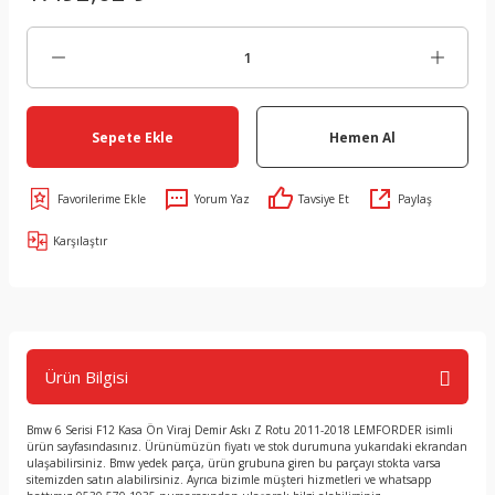
Sepete Ekle
Hemen Al
Yorum Yaz
Tavsiye Et
Paylaş
Karşılaştır
Ürün Bilgisi
Bmw 6 Serisi F12 Kasa Ön Viraj Demir Askı Z Rotu 2011-2018 LEMFORDER isimli
ürün sayfasındasınız. Ürünümüzün fiyatı ve stok durumuna yukarıdaki ekrandan
ulaşabilirsiniz. Bmw yedek parça, ürün grubuna giren bu parçayı stokta varsa
sitemizden satın alabilirsiniz. Ayrıca bizimle müşteri hizmetleri ve whatsapp