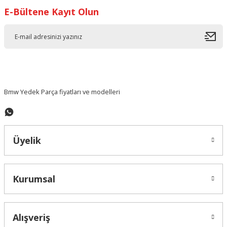
E-Bültene Kayıt Olun
Ürün resmi kalitesiz, bozuk veya görüntülenemiyor.
Ürün açıklamasında eksik bilgiler bulunuyor.
Ürün bilgilerinde hatalar bulunuyor.
Ürün fiyatı diğer sitelerden daha pahalı.
Bu ürüne benzer farklı alternatifler olmalı.
Bmw Yedek Parça fiyatları ve modelleri
Üyelik
Gönder
Kurumsal
Alışveriş