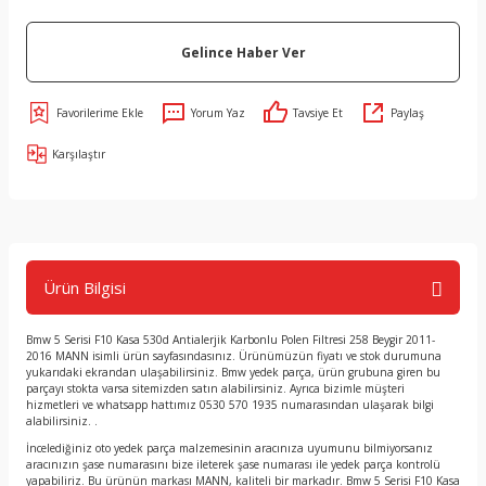
Gelince Haber Ver
Yorum Yaz
Tavsiye Et
Paylaş
Karşılaştır
Ürün Bilgisi
Bmw 5 Serisi F10 Kasa 530d Antialerjik Karbonlu Polen Filtresi 258 Beygir 2011-
2016 MANN isimli ürün sayfasındasınız. Ürünümüzün fiyatı ve stok durumuna
yukarıdaki ekrandan ulaşabilirsiniz. Bmw yedek parça, ürün grubuna giren bu
parçayı stokta varsa sitemizden satın alabilirsiniz. Ayrıca bizimle müşteri
hizmetleri ve whatsapp hattımız 0530 570 1935 numarasından ulaşarak bilgi
alabilirsiniz. .
İncelediğiniz oto yedek parça malzemesinin aracınıza uyumunu bilmiyorsanız
aracınızın şase numarasını bize ileterek şase numarası ile yedek parça kontrolü
yapabiliriz. Bu ürünün markası MANN, kaliteli bir markadır. Bmw 5 Serisi F10 Kasa