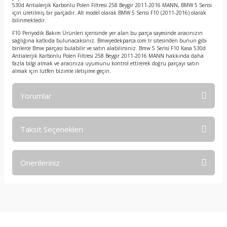
530d Antialerjik Karbonlu Polen Filtresi 258 Beygir 2011-2016 MANN, BMW 5 Serisi
için üretilmiş bir parçadır. Alt model olarak BMW 5 Serisi F10 (2011-2016) olarak
bilinmektedir.
F10 Periyodik Bakım Ürünleri içerisinde yer alan bu parça sayesinde aracınızın
sağlığına katkıda bulunacaksınız. Bmwyedekparca.com.tr sitesinden bunun gibi
binlerce Bmw parçası bulabilir ve satın alabilirsiniz. Bmw 5 Serisi F10 Kasa 530d
Antialerjik Karbonlu Polen Filtresi 258 Beygir 2011-2016 MANN hakkında daha
fazla bilgi almak ve aracınıza uyumunu kontrol ettirerek doğru parçayı satın
almak için lütfen bizimle iletişime geçin.
Yorumlar
Taksit Seçenekleri
Bu ürüne ilk yorumu siz yapın!
Önerileriniz
Yorum Yaz
Bu ürünün fiyat bilgisi, resim, ürün açıklamalarında ve diğer
konularda yetersiz gördüğünüz noktaları öneri formunu
kullanarak tarafımıza iletebilirsiniz.
Görüş ve önerileriniz için teşekkür ederiz.