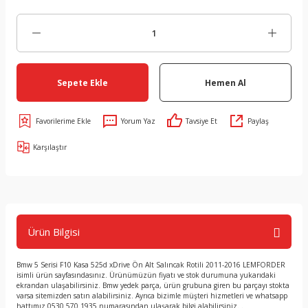
Sepete Ekle
Hemen Al
Yorum Yaz
Tavsiye Et
Paylaş
Karşılaştır
Ürün Bilgisi
Bmw 5 Serisi F10 Kasa 525d xDrive Ön Alt Salıncak Rotili 2011-2016 LEMFORDER
isimli ürün sayfasındasınız. Ürünümüzün fiyatı ve stok durumuna yukarıdaki
ekrandan ulaşabilirsiniz. Bmw yedek parça, ürün grubuna giren bu parçayı stokta
varsa sitemizden satın alabilirsiniz. Ayrıca bizimle müşteri hizmetleri ve whatsapp
hattımız 0530 570 1935 numarasından ulaşarak bilgi alabilirsiniz. .