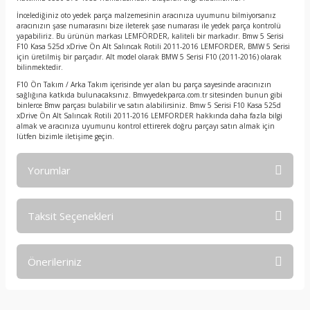
İncelediğiniz oto yedek parça malzemesinin aracınıza uyumunu bilmiyorsanız
aracınızın şase numarasını bize ileterek şase numarası ile yedek parça kontrolü
yapabiliriz. Bu ürünün markası LEMFÖRDER, kaliteli bir markadır. Bmw 5 Serisi
F10 Kasa 525d xDrive Ön Alt Salıncak Rotili 2011-2016 LEMFORDER, BMW 5 Serisi
için üretilmiş bir parçadır. Alt model olarak BMW 5 Serisi F10 (2011-2016) olarak
bilinmektedir.
F10 Ön Takım / Arka Takım içerisinde yer alan bu parça sayesinde aracınızın
sağlığına katkıda bulunacaksınız. Bmwyedekparca.com.tr sitesinden bunun gibi
binlerce Bmw parçası bulabilir ve satın alabilirsiniz. Bmw 5 Serisi F10 Kasa 525d
xDrive Ön Alt Salıncak Rotili 2011-2016 LEMFORDER hakkında daha fazla bilgi
almak ve aracınıza uyumunu kontrol ettirerek doğru parçayı satın almak için
lütfen bizimle iletişime geçin.
Yorumlar
Taksit Seçenekleri
Bu ürüne ilk yorumu siz yapın!
Önerileriniz
Yorum Yaz
Bu ürünün fiyat bilgisi, resim, ürün açıklamalarında ve diğer
konularda yetersiz gördüğünüz noktaları öneri formunu