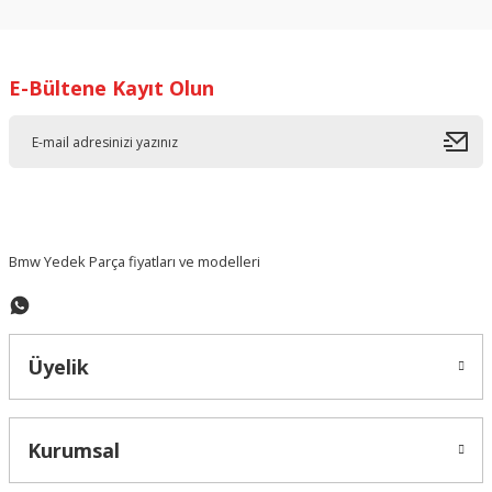
kullanarak tarafımıza iletebilirsiniz.
Görüş ve önerileriniz için teşekkür ederiz.
E-Bültene Kayıt Olun
Ürün resmi kalitesiz, bozuk veya görüntülenemiyor.
Ürün açıklamasında eksik bilgiler bulunuyor.
Ürün bilgilerinde hatalar bulunuyor.
Ürün fiyatı diğer sitelerden daha pahalı.
Bu ürüne benzer farklı alternatifler olmalı.
Bmw Yedek Parça fiyatları ve modelleri
Üyelik
Gönder
Kurumsal