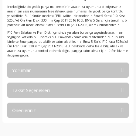
İncelediğiniz oto yedek parça malzemesinin aracınıza uyumunu bilmiyorsanız
aracınızın şase numarasını bize ileterek şase numarası ile yedek parça kontrolü
yapabiliriz. Bu ürünün markası FEBI, kaliteli bir markadır. Bmw 5 Serisi F10 Kasa
525d/xd Ön Fren Diski 330 mm Çap 2011-2016 FEBI, BMW 5 Serisi için üretilmiş bir
parçadır. Alt model olarak BMW 5 Serisi F10 (2011-2016) olarak bilinmektedir.
F10 Fren Balatası ve Fren Diski içerisinde yer alan bu parça sayesinde aracınızın
sağlığına katkıda bulunacaksınız. Bmwyedekparca.com.tr sitesinden bunun gibi
binlerce Bmw parçası bulabilir ve satın alabilirsiniz. Bmw 5 Serisi F10 Kasa 525d/xd
Ön Fren Diski 330 mm Çap 2011-2016 FEBI hakkında daha fazla bilgi almak ve
aracınıza uyumunu kontrol ettirerek doğru parçayı satın almak için lütfen bizimle
iletişime geçin.
Yorumlar
Taksit Seçenekleri
Bu ürüne ilk yorumu siz yapın!
Önerileriniz
Yorum Yaz
Bu ürünün fiyat bilgisi, resim, ürün açıklamalarında ve diğer
konularda yetersiz gördüğünüz noktaları öneri formunu