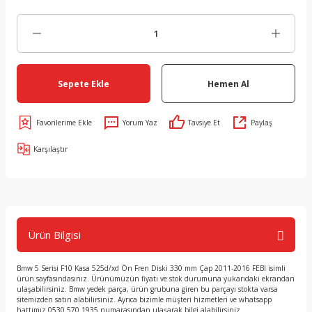
Sepete Ekle
Hemen Al
Yorum Yaz
Tavsiye Et
Paylaş
Karşılaştır
Ürün Bilgisi
Bmw 5 Serisi F10 Kasa 525d/xd Ön Fren Diski 330 mm Çap 2011-2016 FEBI isimli
ürün sayfasındasınız. Ürünümüzün fiyatı ve stok durumuna yukarıdaki ekrandan
ulaşabilirsiniz. Bmw yedek parça, ürün grubuna giren bu parçayı stokta varsa
sitemizden satın alabilirsiniz. Ayrıca bizimle müşteri hizmetleri ve whatsapp
hattımız 0530 570 1935 numarasından ulaşarak bilgi alabilirsiniz. .