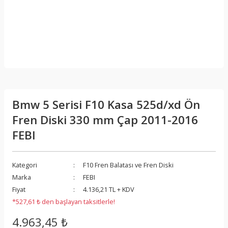
Bmw 5 Serisi F10 Kasa 525d/xd Ön
Fren Diski 330 mm Çap 2011-2016
FEBI
Kategori
F10 Fren Balatası ve Fren Diski
Marka
FEBI
Fiyat
4.136,21 TL + KDV
*527,61 ₺ den başlayan taksitlerle!
4.963,45 ₺