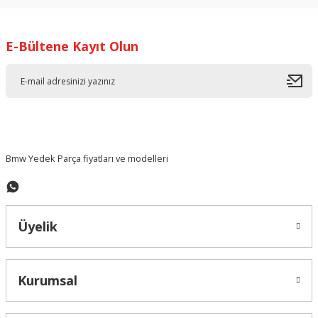
kullanarak tarafımıza iletebilirsiniz.
Görüş ve önerileriniz için teşekkür ederiz.
E-Bültene Kayıt Olun
Ürün resmi kalitesiz, bozuk veya görüntülenemiyor.
Ürün açıklamasında eksik bilgiler bulunuyor.
Ürün bilgilerinde hatalar bulunuyor.
Ürün fiyatı diğer sitelerden daha pahalı.
Bu ürüne benzer farklı alternatifler olmalı.
Bmw Yedek Parça fiyatları ve modelleri
Üyelik
Gönder
Kurumsal