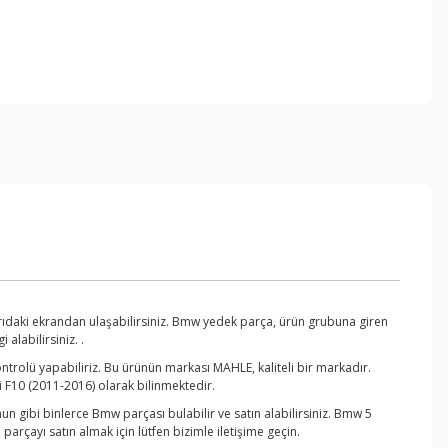
ıdaki ekrandan ulaşabilirsiniz. Bmw yedek parça, ürün grubuna giren
alabilirsiniz. .
trolü yapabiliriz. Bu ürünün markası MAHLE, kaliteli bir markadır.
 F10 (2011-2016) olarak bilinmektedir.
 gibi binlerce Bmw parçası bulabilir ve satın alabilirsiniz. Bmw 5
rçayı satın almak için lütfen bizimle iletişime geçin.