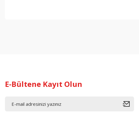
Bu ürünün fiyat bilgisi, resim, ürün açıklamalarında ve diğer konul
Görüş ve önerileriniz için teşekkür ederiz.
Ürün resmi kalitesiz, bozuk veya görüntülenemiyor.
Ürün açıklamasında eksik bilgiler bulunuyor.
Ürün bilgilerinde hatalar bulunuyor.
Ürün fiyatı diğer sitelerden daha pahalı.
Bu ürüne benzer farklı alternatifler olmalı.
E-Bültene Kayıt Olun