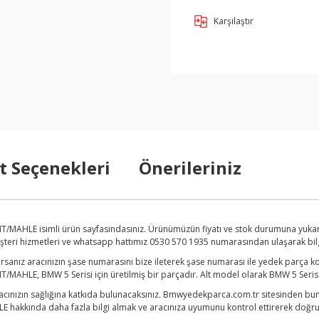
Karşılaştır
t Seçenekleri
Önerileriniz
T/MAHLE isimli ürün sayfasındasınız. Ürünümüzün fiyatı ve stok durumuna yukar
üşteri hizmetleri ve whatsapp hattımız 0530 570 1935 numarasından ulaşarak bilgi 
anız aracınızın şase numarasını bize ileterek şase numarası ile yedek parça kon
/MAHLE, BMW 5 Serisi için üretilmiş bir parçadır. Alt model olarak BMW 5 Serisi
acınızın sağlığına katkıda bulunacaksınız. Bmwyedekparca.com.tr sitesinden bunun
hakkında daha fazla bilgi almak ve aracınıza uyumunu kontrol ettirerek doğru pa