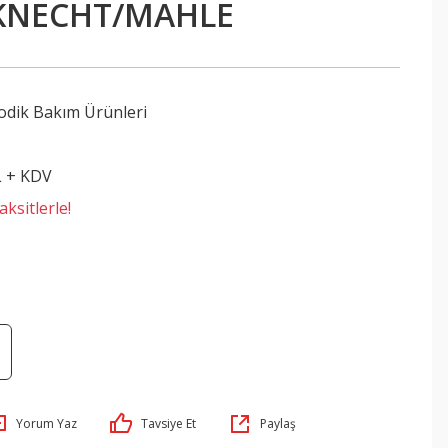
 KNECHT/MAHLE
odik Bakım Ürünleri
L + KDV
ksitlerle!
Yorum Yaz
Tavsiye Et
Paylaş