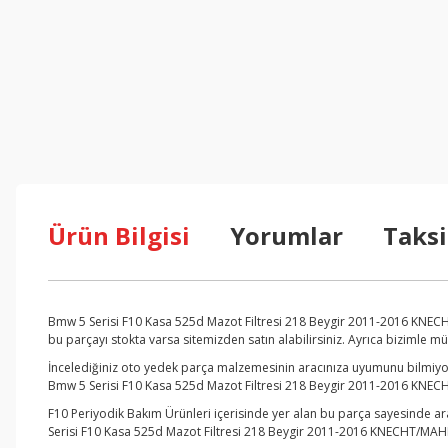
Ürün Bilgisi
Yorumlar
Taksi
Bmw 5 Serisi F10 Kasa 525d Mazot Filtresi 218 Beygir 2011-2016 KNECH
bu parçayı stokta varsa sitemizden satın alabilirsiniz. Ayrıca bizimle m
İncelediğiniz oto yedek parça malzemesinin aracınıza uyumunu bilmiyors
Bmw 5 Serisi F10 Kasa 525d Mazot Filtresi 218 Beygir 2011-2016 KNECHT
F10 Periyodik Bakım Ürünleri içerisinde yer alan bu parça sayesinde ar
Serisi F10 Kasa 525d Mazot Filtresi 218 Beygir 2011-2016 KNECHT/MAHLE 