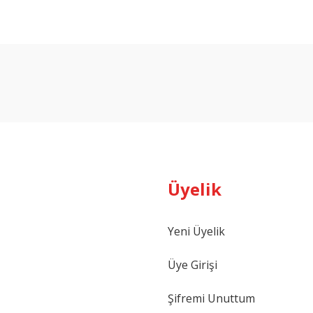
arda yetersiz gördüğünüz noktaları öneri formunu kullanarak tarafımıza ilet
Bu ürüne ilk yorumu siz yapın!
Yorum Yaz
Üyelik
Yeni Üyelik
Gönder
Üye Girişi
Şifremi Unuttum